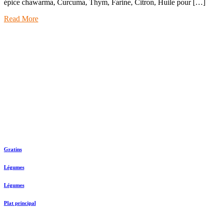
épice chawarma, Curcuma, Thym, Farine, Citron, Huile pour […]
Read More
Gratins
Légumes
Légumes
Plat principal