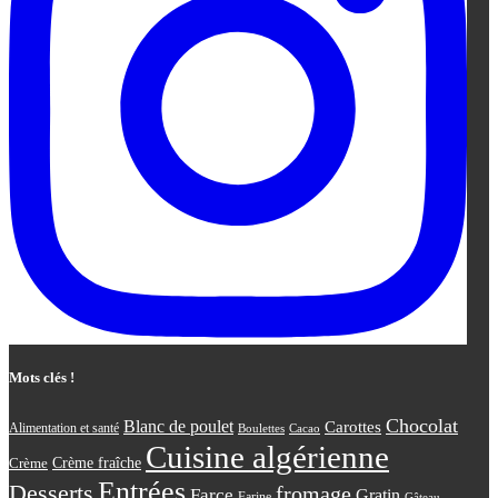
Mots clés !
Chocolat
Blanc de poulet
Carottes
Alimentation et santé
Boulettes
Cacao
Cuisine algérienne
Crème
Crème fraîche
Entrées
Desserts
fromage
Farce
Gratin
Farine
Gâteau