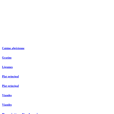
Cuisine algérienne
Gratins
Légumes
Plat principal
Plat principal
Viandes
Viandes