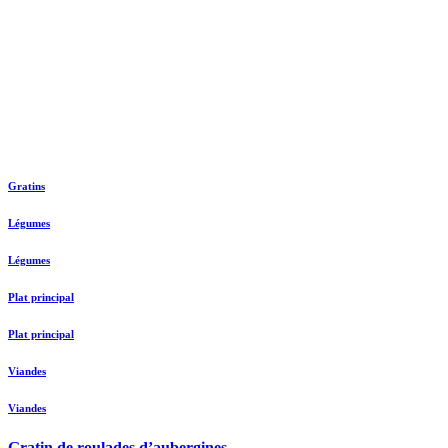
Gratins
Légumes
Légumes
Plat principal
Plat principal
Viandes
Viandes
Gratin de roulades d’aubergines