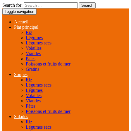
Search for:
Toggle navigation
Accueil
Plat principal
Riz
Légumes
Légumes secs
Volailles
Viandes
Pâtes
Poissons et fruits de mer
Gratins
Soupes
Riz
Légumes secs
Légumes
Volailles
Viandes
Pâtes
Poissons et fruits de mer
Salades
Riz
Légumes secs