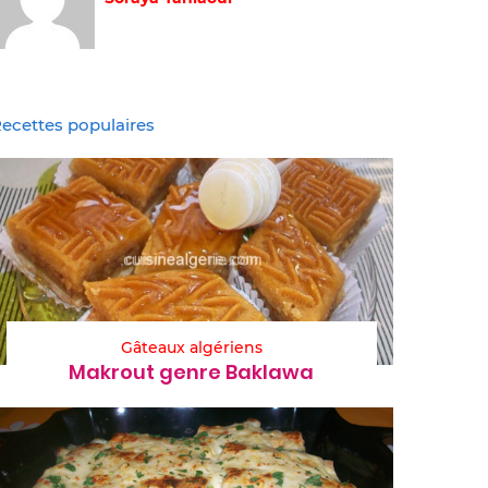
ecettes populaires
Gâteaux algériens
Makrout genre Baklawa