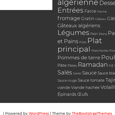
algérienne
Desse
Entrées
Farce
Farine
fromage
Gât
Gratin
Gâteau
Gâteaux algériens
Légumes
Pa
Pain
Pains
Plat
et Pains
Pizza
principal
Plats faciles
Poi
Poul
Pommes de terre
Ramadan
Pâte
riz
Pâtes
Salés
Sauce
Sauce bl
Santé
Taji
Sauce tomate
Sauce rouge
Volail
Viande hachée
viande
Épinards
Œufs
| Powered by
WordPress
| Theme by
TheBootstrapThemes