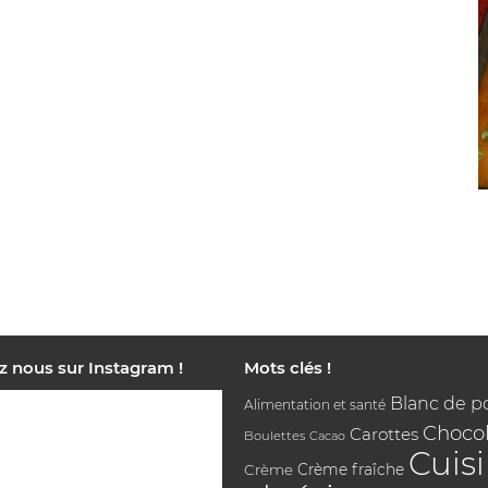
z nous sur Instagram !
Mots clés !
Blanc de p
Alimentation et santé
Chocol
Carottes
Boulettes
Cacao
Cuis
Crème
Crème fraîche