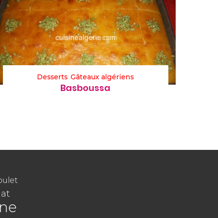
Desserts
Gâteaux algériens
Basboussa
oulet
at
ine