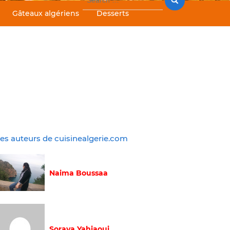
for:
Gâteaux algériens
Desserts
es auteurs de cuisinealgerie.com
Naima Boussaa
Soraya Yahiaoui