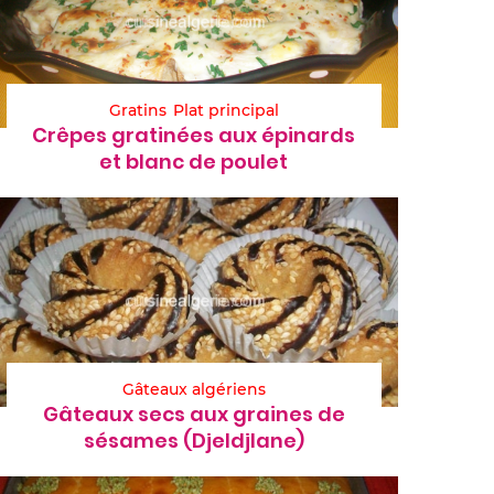
Gratins
Plat principal
Crêpes gratinées aux épinards
et blanc de poulet
Gâteaux algériens
Gâteaux secs aux graines de
sésames (Djeldjlane)