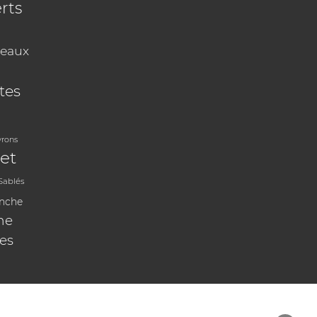
rts
eaux
tes
vrons
et
Sablés
anche
ne
les