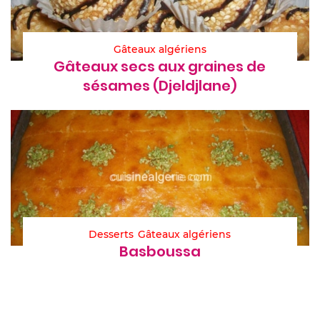
Gâteaux algériens
Gâteaux secs aux graines de
sésames (Djeldjlane)
Desserts
Gâteaux algériens
Basboussa