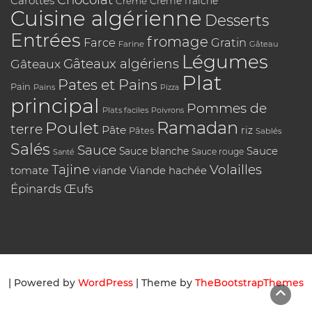
Carottes
Crème
Crème fraîche
Cuisine algérienne
Desserts
Entrées
fromage
Farce
Gratin
Farine
Gâteau
Légumes
Gâteaux algériens
Gâteaux
Plat
Pates et Pains
Pain
Pains
Pizza
principal
Pommes de
Plats faciles
Poivrons
Poulet
Ramadan
terre
Pâte
riz
Pâtes
Sablés
Salés
Sauce
Sauce
Sauce blanche
Sauce rouge
Santé
Tajine
Volailles
tomate
Viande hachée
viande
Épinards
Œufs
| Powered by
WordPress
| Theme by
TheBootstrapThemes