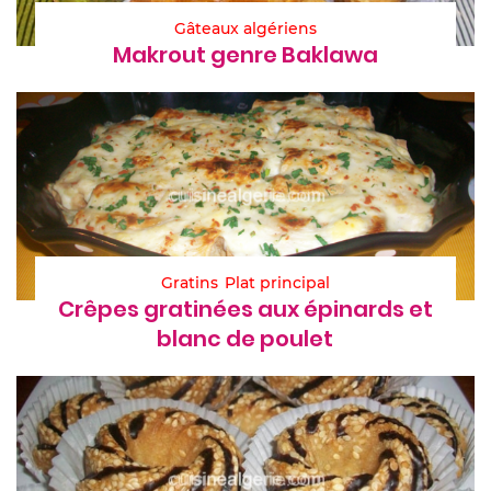
Gâteaux algériens
Makrout genre Baklawa
Gratins
Plat principal
Crêpes gratinées aux épinards et
blanc de poulet