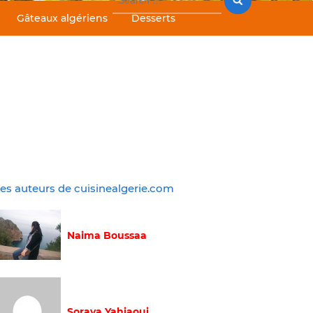
for:
Gâteaux algériens
Desserts
es auteurs de cuisinealgerie.com
Naima Boussaa
Soraya Yahiaoui