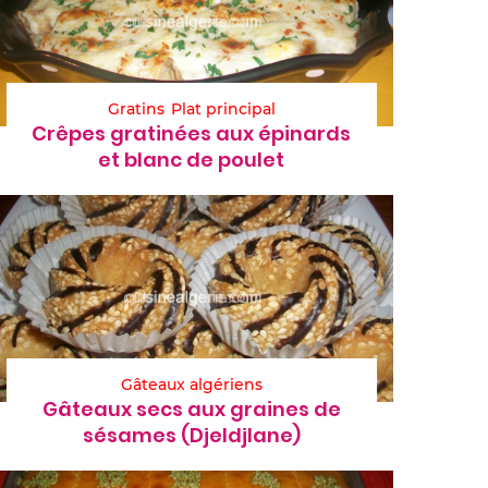
Gratins
Plat principal
Crêpes gratinées aux épinards
et blanc de poulet
Gâteaux algériens
Gâteaux secs aux graines de
sésames (Djeldjlane)