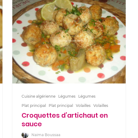
Cuisine algérienne
Légumes
Légumes
Plat principal
Plat principal
Volailles
Volailles
Croquettes d’artichaut en
sauce
Naima Boussaa