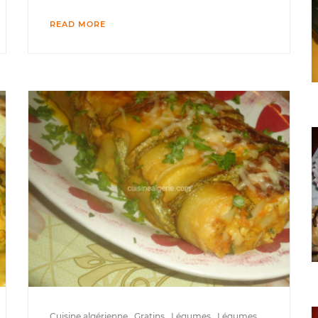
READ MORE
Cuisine algérienne
Gratins
Légumes
Légumes