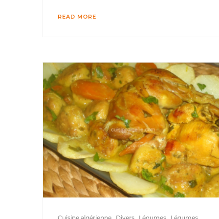
READ MORE
Cuisine algérienne
Divers
Légumes
Légumes