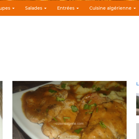
upes
Salades
Entrées
Cuisine algérienne
L