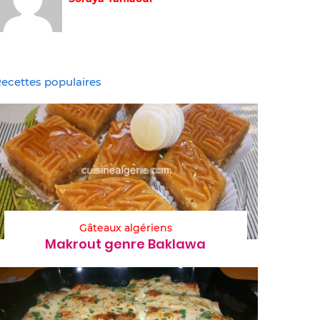
ecettes populaires
Gâteaux algériens
Makrout genre Baklawa