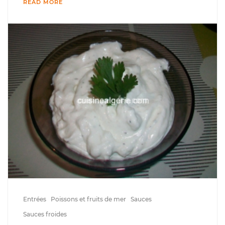
READ MORE
Entrées
Poissons et fruits de mer
Sauces
Sauces froides