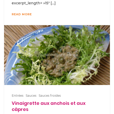
excerpt_length= »15″ […]
READ MORE
Entrées
Sauces
Sauces froides
Vinaigrette aux anchois et aux
câpres