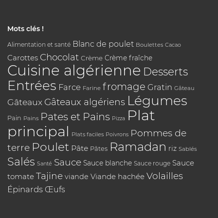
Mots clés !
Blanc de poulet
Alimentation et santé
Boulettes
Cacao
Chocolat
Carottes
Crème
Crème fraîche
Cuisine algérienne
Desserts
Entrées
fromage
Farce
Gratin
Farine
Gâteau
Légumes
Gâteaux algériens
Gâteaux
Plat
Pates et Pains
Pain
Pains
Pizza
principal
Pommes de
Plats faciles
Poivrons
Poulet
Ramadan
terre
Pâte
riz
Pâtes
Sablés
Salés
Sauce
Sauce
Sauce blanche
Sauce rouge
Santé
Tajine
Volailles
tomate
Viande hachée
viande
Épinards
Œufs