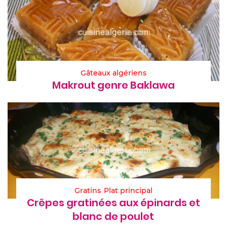
Gâteaux algériens
Makrout genre Baklawa
Gratins
Plat principal
Crêpes gratinées aux épinards et
blanc de poulet