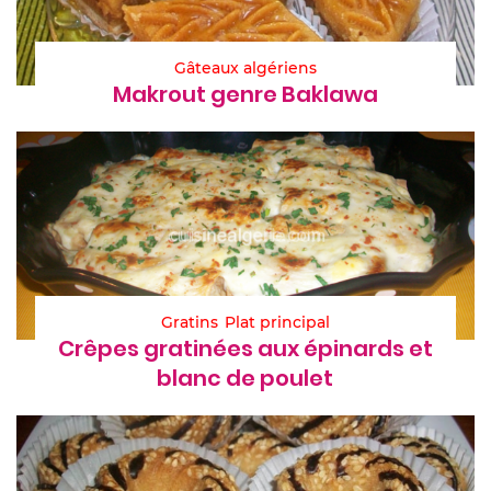
Gâteaux algériens
Makrout genre Baklawa
Gratins
Plat principal
Crêpes gratinées aux épinards et
blanc de poulet