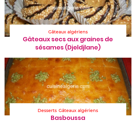
Gâteaux algériens
Gâteaux secs aux graines de
sésames (Djeldjlane)
Desserts
Gâteaux algériens
Basboussa