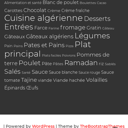
Blanc de poulet
Alimentation et santé
Boulettes
Cacao
Chocolat
Carottes
Crème
Crème fraîche
Cuisine algérienne
Desserts
Entrées
fromage
Farce
Gratin
Farine
Gâteau
Légumes
Gâteaux algériens
Gâteaux
Plat
Pates et Pains
Pain
Pains
Pizza
principal
Pommes de
Plats faciles
Poivrons
Poulet
Ramadan
terre
Pâte
riz
Pâtes
Sablés
Salés
Sauce
Sauce
Sauce blanche
Sauce rouge
Santé
Tajine
Volailles
tomate
Viande hachée
viande
Épinards
Œufs
| Powered by
WordPress
| Theme by
TheBootstrapThemes