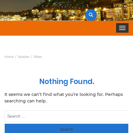
Search
for:
Toggle 
Home
Salades
Pâtes
Nothing Found.
It seems we can’t find what you’re looking for. Perhaps
searching can help.
Search
for: