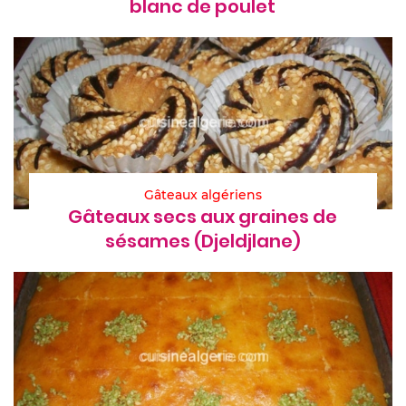
blanc de poulet
Gâteaux algériens
Gâteaux secs aux graines de
sésames (Djeldjlane)