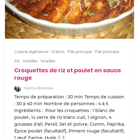
Cuisine algérienne
Gratins
Plat principal
Plat principal
Riz
Volailles
Volailles
Croquettes de riz et poulet en sauce
rouge
Naima Boussaa
Temps de préparation : 30 min Temps de cuisson
: 30 à 40 min Nombre de personnes : 4 à 5
Ingrédients : Pour les croquettes : 1 blanc de
poulet, ½ verre de riz blanc cuit, 1 oignon, 4
gousses d’ail, Persil, Sel et poivre, Cumin, Paprika,
Épice poulet (facultatif), Piment rouge (facultatif),
1 œuf, Farine, Huile, […]