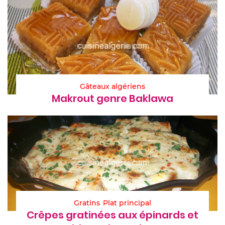
Gâteaux algériens
Makrout genre Baklawa
Gratins
Plat principal
Crêpes gratinées aux épinards et