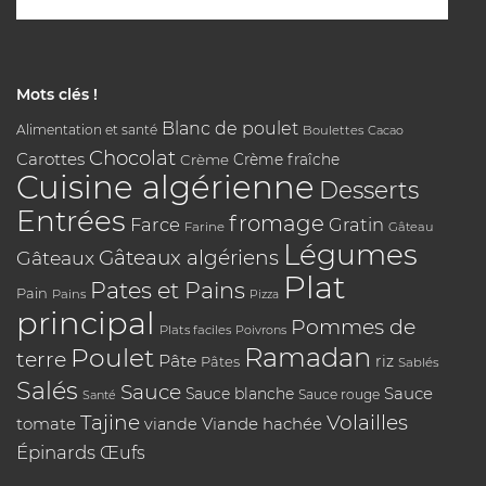
Mots clés !
Blanc de poulet
Alimentation et santé
Boulettes
Cacao
Chocolat
Carottes
Crème
Crème fraîche
Cuisine algérienne
Desserts
Entrées
fromage
Farce
Gratin
Farine
Gâteau
Légumes
Gâteaux algériens
Gâteaux
Plat
Pates et Pains
Pain
Pains
Pizza
principal
Pommes de
Plats faciles
Poivrons
Poulet
Ramadan
terre
Pâte
riz
Pâtes
Sablés
Salés
Sauce
Sauce
Sauce blanche
Sauce rouge
Santé
Tajine
Volailles
tomate
Viande hachée
viande
Épinards
Œufs