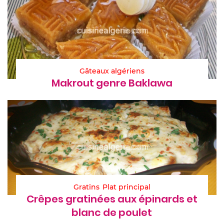
Gâteaux algériens
Makrout genre Baklawa
Gratins
Plat principal
Crêpes gratinées aux épinards et
blanc de poulet