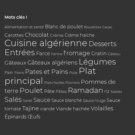
Mots clés !
Blanc de poulet
Alimentation et santé
Boulettes
Cacao
Chocolat
Carottes
Crème
Crème fraîche
Cuisine algérienne
Desserts
Entrées
fromage
Farce
Gratin
Farine
Gâteau
Légumes
Gâteaux algériens
Gâteaux
Plat
Pates et Pains
Pain
Pains
Pizza
principal
Pommes de
Plats faciles
Poivrons
Poulet
Ramadan
terre
Pâte
riz
Pâtes
Sablés
Salés
Sauce
Sauce
Sauce blanche
Sauce rouge
Santé
Tajine
Volailles
tomate
Viande hachée
viande
Épinards
Œufs