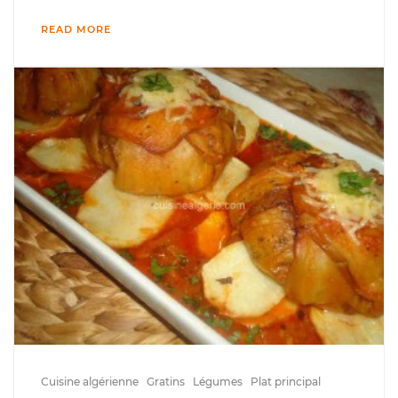
READ MORE
Cuisine algérienne
Gratins
Légumes
Plat principal