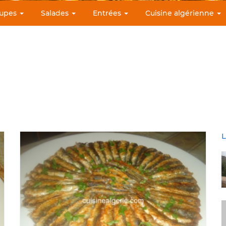
upes
Salades
Entrées
Cuisine algérienne
L