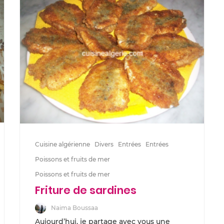
Cuisine algérienne
Divers
Entrées
Entrées
Poissons et fruits de mer
Poissons et fruits de mer
Friture de sardines
Naima Boussaa
Aujourd’hui, je partage avec vous une