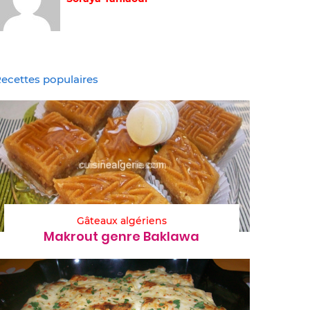
ecettes populaires
Gâteaux algériens
Makrout genre Baklawa