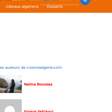
for:
Gâteaux algériens
Desserts
es auteurs de cuisinealgerie.com
Naima Boussaa
Soraya Yahiaoui