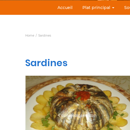
Accueil
Plat principal
So
Home
Sardines
Sardines