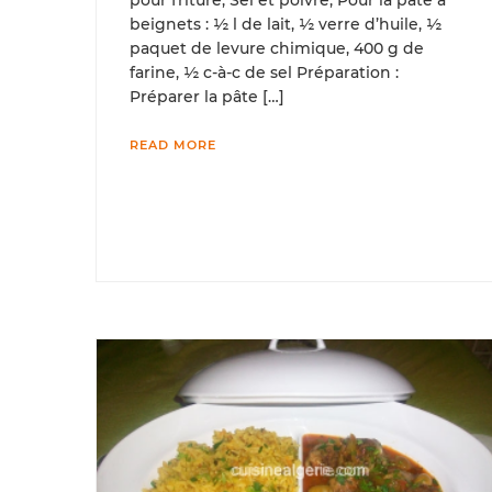
pour friture, Sel et poivre, Pour la pâte à
beignets : ½ l de lait, ½ verre d’huile, ½
paquet de levure chimique, 400 g de
farine, ½ c-à-c de sel Préparation :
Préparer la pâte […]
READ MORE