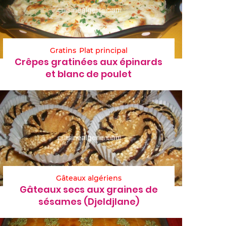
Gratins
Plat principal
Crêpes gratinées aux épinards
et blanc de poulet
Gâteaux algériens
Gâteaux secs aux graines de
sésames (Djeldjlane)