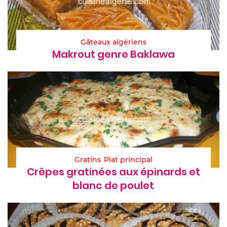
Gâteaux algériens
Makrout genre Baklawa
Gratins
Plat principal
Crêpes gratinées aux épinards et
blanc de poulet