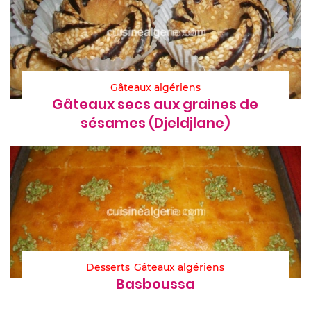
Gâteaux algériens
Gâteaux secs aux graines de
sésames (Djeldjlane)
Desserts
Gâteaux algériens
Basboussa