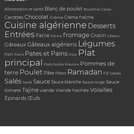
Blanc de poulet
Alimentation et santé
Boulettes
Cacao
Chocolat
Carottes
Crème
Crème fraîche
Cuisine algérienne
Desserts
Entrées
fromage
Farce
Gratin
Farine
Gâteau
Légumes
Gâteaux algériens
Gâteaux
Plat
Pates et Pains
Pain
Pains
Pizza
principal
Pommes de
Plats faciles
Poivrons
Poulet
Ramadan
terre
Pâte
riz
Pâtes
Sablés
Salés
Sauce
Sauce
Sauce blanche
Sauce rouge
Santé
Tajine
Volailles
tomate
Viande hachée
viande
Épinards
Œufs