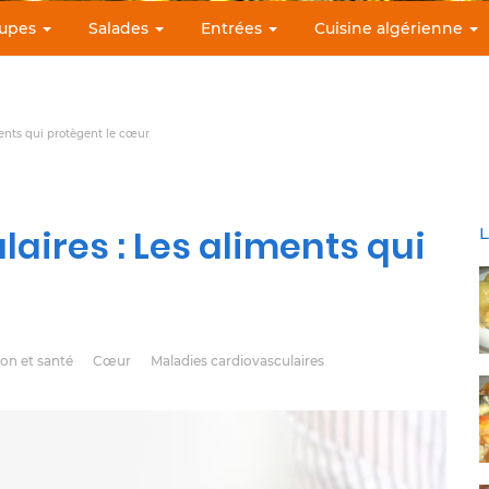
upes
Salades
Entrées
Cuisine algérienne
ments qui protègent le cœur
aires : Les aliments qui
L
on et santé
Cœur
Maladies cardiovasculaires