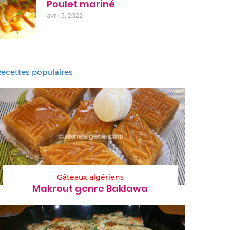
Poulet mariné
avril 5, 2022
ecettes populaires
Gâteaux algériens
Makrout genre Baklawa