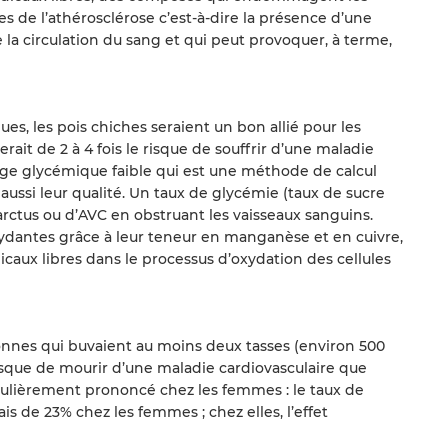
es de l’athérosclérose c’est-à-dire la présence d’une
 la circulation du sang et qui peut provoquer, à terme,
ques, les pois chiches seraient un bon allié pour les
ait de 2 à 4 fois le risque de souffrir d’une maladie
rge glycémique faible qui est une méthode de calcul
ussi leur qualité. Un taux de glycémie (taux de sucre
arctus ou d’AVC en obstruant les vaisseaux sanguins.
ydantes grâce à leur teneur en manganèse et en cuivre,
dicaux libres dans le processus d’oxydation des cellules
onnes qui buvaient au moins deux tasses (environ 500
isque de mourir d’une maladie cardiovasculaire que
ticulièrement prononcé chez les femmes : le taux de
s de 23% chez les femmes ; chez elles, l’effet