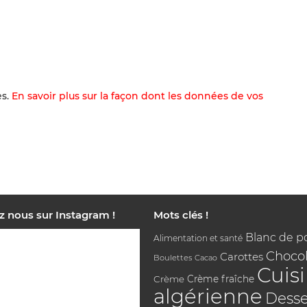
es.
En savoir plus sur la façon dont les données de vos
z nous sur Instagram !
Mots clés !
Blanc de p
Alimentation et santé
Chocol
Carottes
Boulettes
Cacao
Cuis
Crème
Crème fraîche
algérienne
Desse