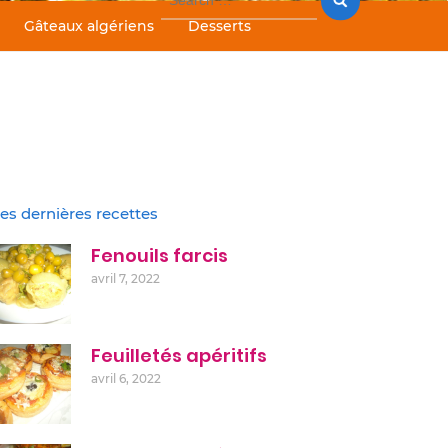
for:
Gâteaux algériens
Desserts
es dernières recettes
Fenouils farcis
avril 7, 2022
Feuilletés apéritifs
avril 6, 2022