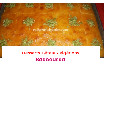
Desserts
Gâteaux algériens
Basboussa