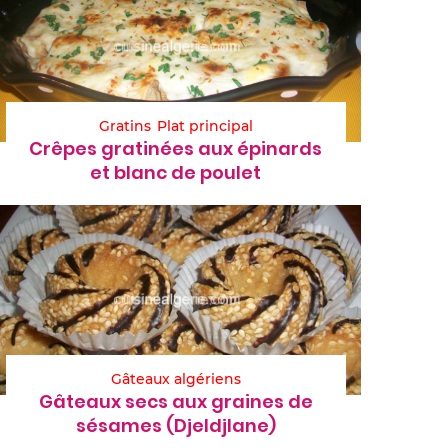
Gratins
Plat principal
Crêpes gratinées aux épinards
et blanc de poulet
Gâteaux algériens
Gâteaux secs aux graines de
sésames (Djeldjlane)