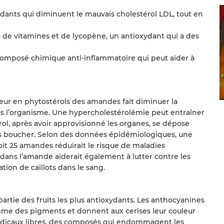
xydants qui diminuent le mauvais cholestérol LDL, tout en
s de vitamines et de lycopène, un antioxydant qui a des
omposé chimique anti-inflammatoire qui peut aider à
eur en phytostérols des amandes fait diminuer la
ns l’organisme. Une hypercholestérolémie peut entraîner
rol, après avoir approvisionné les organes, se dépose
 les boucher. Selon des données épidémiologiques, une
 25 amandes réduirait le risque de maladies
dans l’amande aiderait également à lutter contre les
ion de caillots dans le sang.
partie des fruits les plus antioxydants. Les anthocyanines
me des pigments et donnent aux cerises leur couleur
s radicaux libres, des composés qui endommagent les