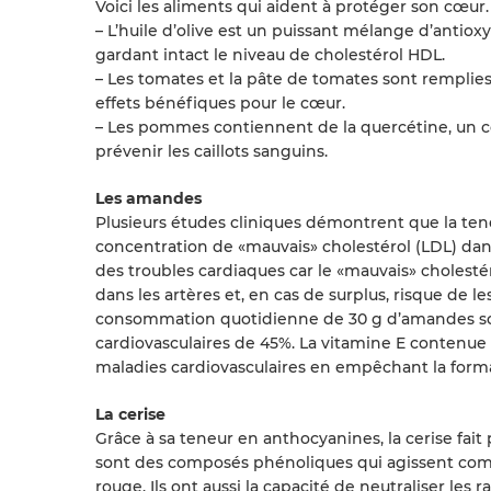
Voici les aliments qui aident à protéger son cœur.
– L’huile d’olive est un puissant mélange d’antio
gardant intact le niveau de cholestérol HDL.
– Les tomates et la pâte de tomates sont remplie
effets bénéfiques pour le cœur.
– Les pommes contiennent de la quercétine, un c
prévenir les caillots sanguins.
Les amandes
Plusieurs études cliniques démontrent que la ten
concentration de «mauvais» cholestérol (LDL) da
des troubles cardiaques car le «mauvais» cholesté
dans les artères et, en cas de surplus, risque de
consommation quotidienne de 30 g d’amandes soit
cardiovasculaires de 45%. La vitamine E contenue 
maladies cardiovasculaires en empêchant la format
La cerise
Grâce à sa teneur en anthocyanines, la cerise fait 
sont des composés phénoliques qui agissent com
rouge. Ils ont aussi la capacité de neutraliser le