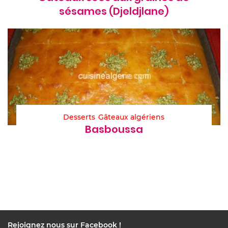
sésames (Djeldjlane)
Desserts
Gâteaux algériens
Basboussa
Rejoignez nous sur Facebook !