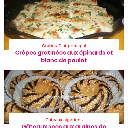
Gratins
Plat principal
Crêpes gratinées aux épinards et
blanc de poulet
Gâteaux algériens
Gâteaux secs aux graines de