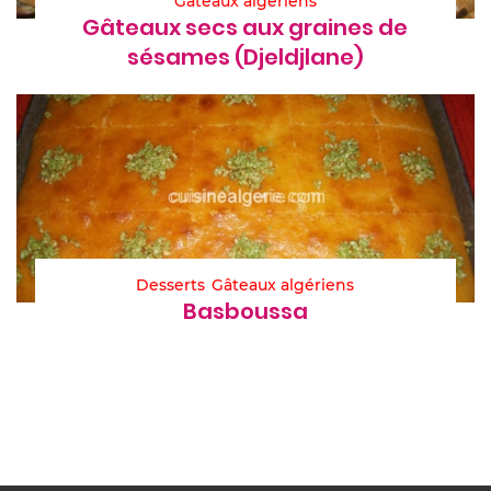
Gâteaux algériens
Gâteaux secs aux graines de
sésames (Djeldjlane)
Desserts
Gâteaux algériens
Basboussa