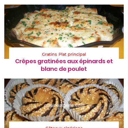
Gratins
Plat principal
Crêpes gratinées aux épinards et
blanc de poulet