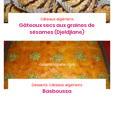
Gâteaux algériens
Gâteaux secs aux graines de
sésames (Djeldjlane)
Desserts
Gâteaux algériens
Basboussa