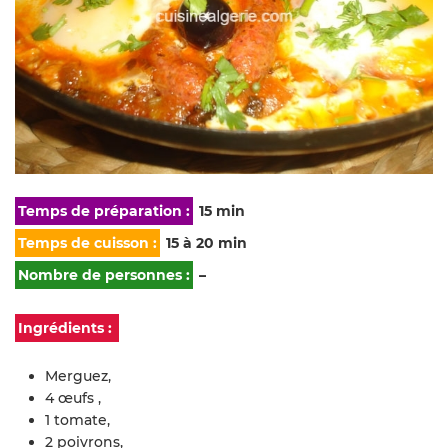
Temps de préparation :
15 min
Temps de cuisson :
15 à 20 min
Nombre de personnes :
–
Ingrédients :
Merguez,
4 œufs ,
1 tomate,
2 poivrons,