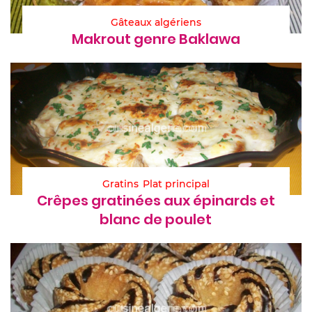
Gâteaux algériens
Makrout genre Baklawa
Gratins
Plat principal
Crêpes gratinées aux épinards et
blanc de poulet