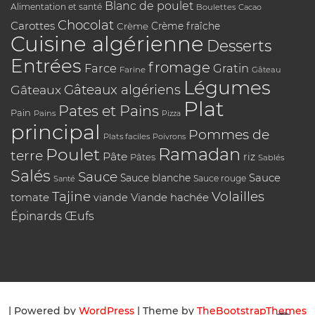
Blanc de poulet
Alimentation et santé
Boulettes
Cacao
Chocolat
Carottes
Crème
Crème fraîche
Cuisine algérienne
Desserts
Entrées
fromage
Farce
Gratin
Farine
Gâteau
Légumes
Gâteaux algériens
Gâteaux
Plat
Pates et Pains
Pain
Pains
Pizza
principal
Pommes de
Plats faciles
Poivrons
Poulet
Ramadan
terre
Pâte
riz
Pâtes
Sablés
Salés
Sauce
Sauce
Sauce blanche
Sauce rouge
Santé
Tajine
Volailles
tomate
Viande hachée
viande
Épinards
Œufs
| Powered by
WordPress
| Theme by
TheBootstrapThemes