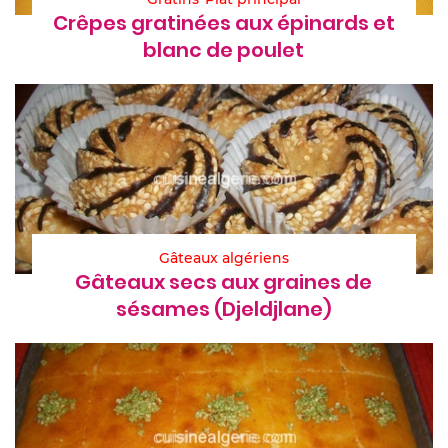
Crêpes gratinées aux épinards et
blanc de poulet
Gâteaux algériens
Gâteaux secs aux graines de
sésames (Djeldjlane)