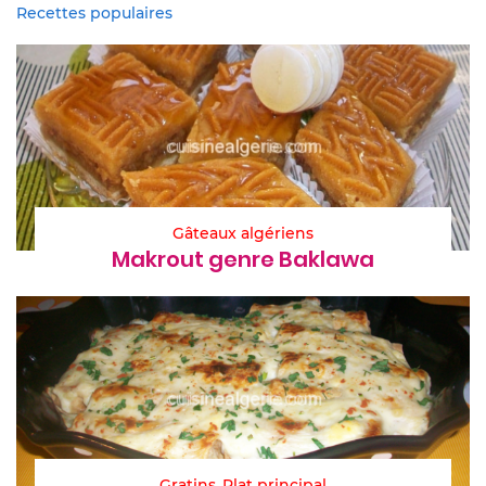
Recettes populaires
Gâteaux algériens
Makrout genre Baklawa
Gratins
Plat principal