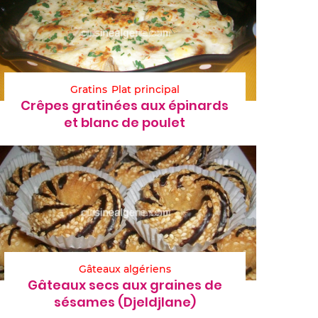
Gratins
Plat principal
Crêpes gratinées aux épinards
et blanc de poulet
Gâteaux algériens
Gâteaux secs aux graines de
sésames (Djeldjlane)