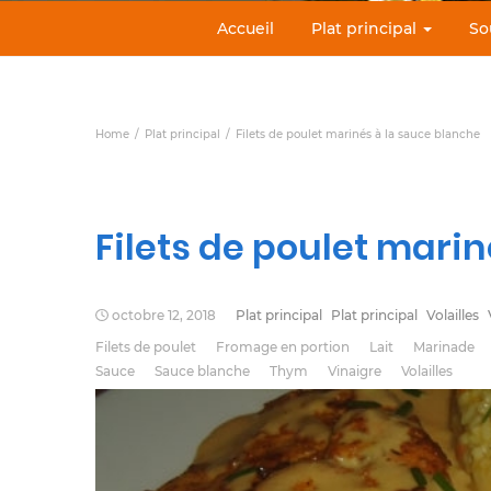
Accueil
Plat principal
So
Home
Plat principal
Filets de poulet marinés à la sauce blanche
Filets de poulet mari
octobre 12, 2018
Plat principal
Plat principal
Volailles
Filets de poulet
Fromage en portion
Lait
Marinade
Sauce
Sauce blanche
Thym
Vinaigre
Volailles