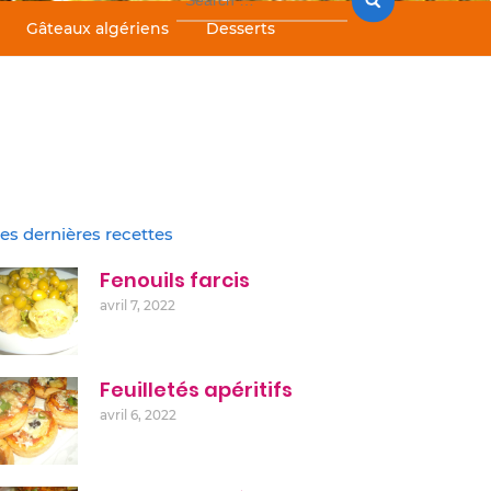
for:
Gâteaux algériens
Desserts
es dernières recettes
Fenouils farcis
avril 7, 2022
Feuilletés apéritifs
avril 6, 2022