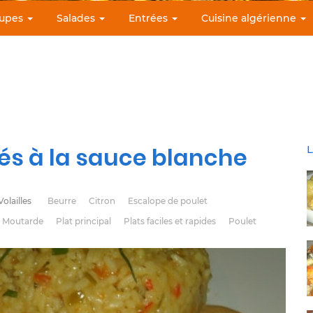
upes
Salades
Entrées
Cuisine algérienne
nés à la sauce blanche
L
Volailles
Beurre
Citron
Escalope de poulet
Moutarde
Plat principal
Plats faciles et rapides
Poulet