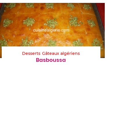
Desserts
Gâteaux algériens
Basboussa