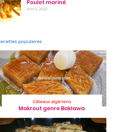
Poulet mariné
avril 5, 2022
ecettes populaires
Gâteaux algériens
Makrout genre Baklawa