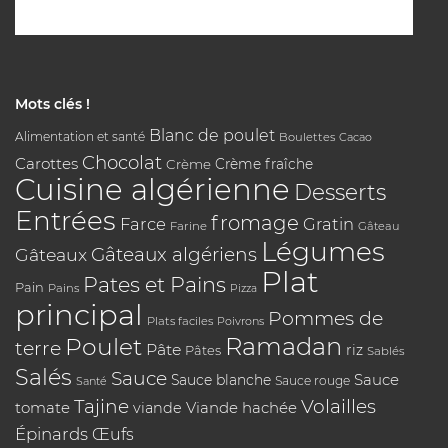
Mots clés !
Blanc de poulet
Alimentation et santé
Boulettes
Cacao
Chocolat
Carottes
Crème
Crème fraîche
Cuisine algérienne
Desserts
Entrées
fromage
Farce
Gratin
Farine
Gâteau
Légumes
Gâteaux algériens
Gâteaux
Plat
Pates et Pains
Pain
Pains
Pizza
principal
Pommes de
Plats faciles
Poivrons
Poulet
Ramadan
terre
Pâte
riz
Pâtes
Sablés
Salés
Sauce
Sauce
Sauce blanche
Sauce rouge
Santé
Tajine
Volailles
tomate
Viande hachée
viande
Épinards
Œufs