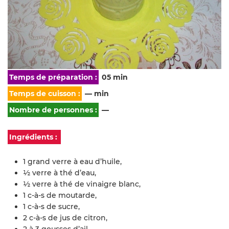
Temps de préparation :
05 min
Temps de cuisson :
— min
Nombre de personnes :
—
Ingrédients :
1 grand verre à eau d’huile,
½ verre à thé d’eau,
½ verre à thé de vinaigre blanc,
1 c-à-s de moutarde,
1 c-à-s de sucre,
2 c-à-s de jus de citron,
2 à 3 gousses d’ail,