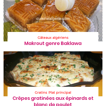
Gâteaux algériens
Makrout genre Baklawa
Gratins
Plat principal
Crêpes gratinées aux épinards et
blanc de poulet