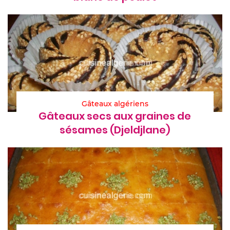
Gâteaux algériens
Gâteaux secs aux graines de
sésames (Djeldjlane)