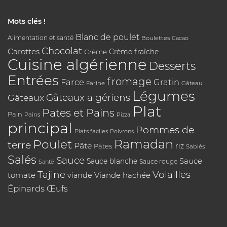
Mots clés !
Blanc de poulet
Alimentation et santé
Boulettes
Cacao
Chocolat
Carottes
Crème
Crème fraîche
Cuisine algérienne
Desserts
Entrées
fromage
Farce
Gratin
Farine
Gâteau
Légumes
Gâteaux algériens
Gâteaux
Plat
Pates et Pains
Pain
Pains
Pizza
principal
Pommes de
Plats faciles
Poivrons
Poulet
Ramadan
terre
Pâte
riz
Pâtes
Sablés
Salés
Sauce
Sauce
Sauce blanche
Sauce rouge
Santé
Tajine
Volailles
tomate
Viande hachée
viande
Épinards
Œufs