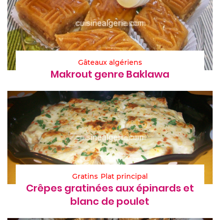
Gâteaux algériens
Makrout genre Baklawa
Gratins
Plat principal
Crêpes gratinées aux épinards et
blanc de poulet