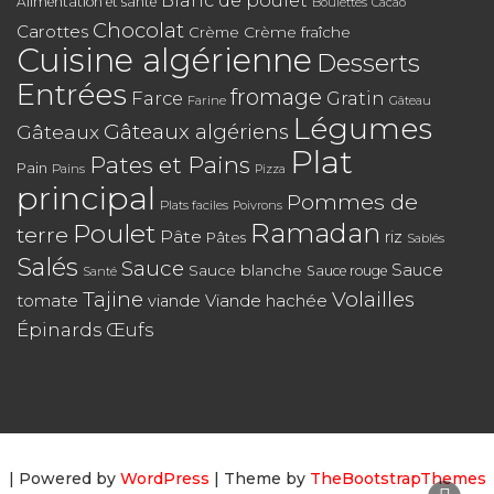
Blanc de poulet
Alimentation et santé
Boulettes
Cacao
Chocolat
Carottes
Crème
Crème fraîche
Cuisine algérienne
Desserts
Entrées
fromage
Farce
Gratin
Farine
Gâteau
Légumes
Gâteaux algériens
Gâteaux
Plat
Pates et Pains
Pain
Pains
Pizza
principal
Pommes de
Plats faciles
Poivrons
Poulet
Ramadan
terre
Pâte
riz
Pâtes
Sablés
Salés
Sauce
Sauce
Sauce blanche
Sauce rouge
Santé
Tajine
Volailles
tomate
Viande hachée
viande
Épinards
Œufs
| Powered by
WordPress
| Theme by
TheBootstrapThemes