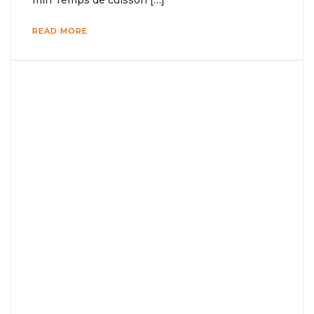
min Temps de cuisson […]
READ MORE