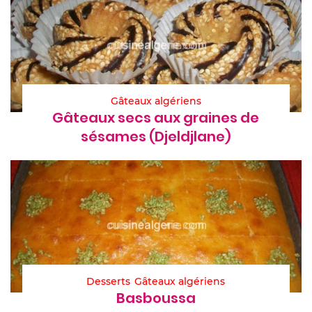
Gâteaux algériens
Gâteaux secs aux graines de
sésames (Djeldjlane)
Desserts
Gâteaux algériens
Basboussa