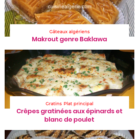
Gâteaux algériens
Makrout genre Baklawa
Gratins
Plat principal
Crêpes gratinées aux épinards et
blanc de poulet