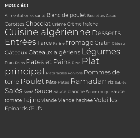
Mots clés !
Blanc de poulet
Alimentation et santé
Boulettes
Cacao
Chocolat
Carottes
Crème
Crème fraîche
Cuisine algérienne
Desserts
Entrées
fromage
Farce
Gratin
Farine
Gâteau
Légumes
Gâteaux algériens
Gâteaux
Plat
Pates et Pains
Pain
Pains
Pizza
principal
Pommes de
Plats faciles
Poivrons
Poulet
Ramadan
terre
Pâte
riz
Pâtes
Sablés
Salés
Sauce
Sauce
Sauce blanche
Sauce rouge
Santé
Tajine
Volailles
tomate
Viande hachée
viande
Épinards
Œufs