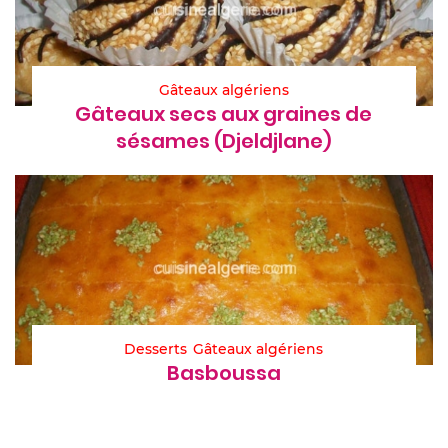
Gâteaux algériens
Gâteaux secs aux graines de
sésames (Djeldjlane)
Desserts
Gâteaux algériens
Basboussa