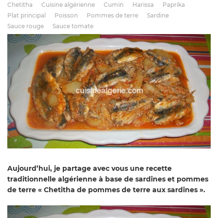
Chetitha
Cuisine algérienne
Cumin
Harissa
Paprika
Plat principal
Poisson
Pommes de terre
Sardine
Sauce rouge
Sauce tomate
Aujourd’hui
, je partage avec vous une recette
traditionnelle algérienne à base de sardines et pommes
de terre « Chetitha de pommes de terre aux sardines ».