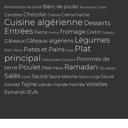
Blanc de poulet
Alimentation et santé
Boulettes
Cacao
Chocolat
Carottes
Crème
Crème fraîche
Cuisine algérienne
Desserts
Entrées
fromage
Farce
Gratin
Farine
Gâteau
Légumes
Gâteaux algériens
Gâteaux
Plat
Pates et Pains
Pain
Pains
Pizza
principal
Pommes de
Plats faciles
Poivrons
Poulet
Ramadan
terre
Pâte
riz
Pâtes
Sablés
Salés
Sauce
Sauce
Sauce blanche
Sauce rouge
Santé
Tajine
Volailles
tomate
Viande hachée
viande
Épinards
Œufs