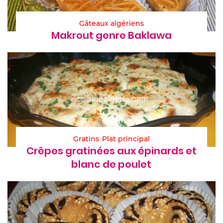
Gâteaux algériens
Makrout genre Baklawa
Gratins
Plat principal
Crêpes gratinées aux épinards et
blanc de poulet