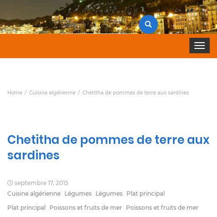
Search
for:
Toggle 
Home
Cuisine algérienne
Chetitha de pommes de terre aux sardines
Chetitha de pommes de terre aux
sardines
septembre 17, 2015
Cuisine algérienne
Légumes
Légumes
Plat principal
Plat principal
Poissons et fruits de mer
Poissons et fruits de mer