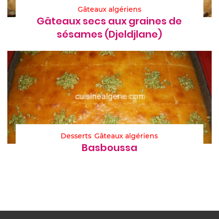
Gâteaux algériens
Gâteaux secs aux graines de
sésames (Djeldjlane)
Desserts
Gâteaux algériens
Basboussa