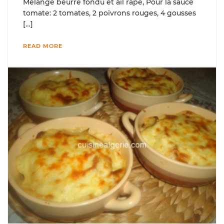
Mélange beurre fondu et ail râpé, Pour la sauce
tomate: 2 tomates, 2 poivrons rouges, 4 gousses
[…]
READ MORE