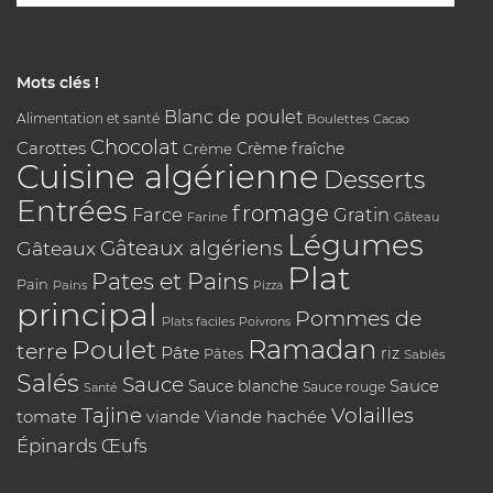
Mots clés !
Blanc de poulet
Alimentation et santé
Boulettes
Cacao
Chocolat
Carottes
Crème
Crème fraîche
Cuisine algérienne
Desserts
Entrées
fromage
Farce
Gratin
Farine
Gâteau
Légumes
Gâteaux algériens
Gâteaux
Plat
Pates et Pains
Pain
Pains
Pizza
principal
Pommes de
Plats faciles
Poivrons
Poulet
Ramadan
terre
Pâte
riz
Pâtes
Sablés
Salés
Sauce
Sauce
Sauce blanche
Sauce rouge
Santé
Tajine
Volailles
tomate
Viande hachée
viande
Épinards
Œufs