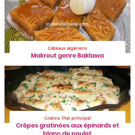
Gâteaux algériens
Makrout genre Baklawa
Gratins
Plat principal
Crêpes gratinées aux épinards et
blanc de poulet