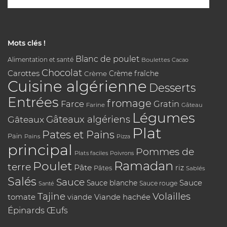
Mots clés !
Blanc de poulet
Alimentation et santé
Boulettes
Cacao
Chocolat
Carottes
Crème
Crème fraîche
Cuisine algérienne
Desserts
Entrées
fromage
Farce
Gratin
Farine
Gâteau
Légumes
Gâteaux algériens
Gâteaux
Plat
Pates et Pains
Pain
Pains
Pizza
principal
Pommes de
Plats faciles
Poivrons
Poulet
Ramadan
terre
Pâte
riz
Pâtes
Sablés
Salés
Sauce
Sauce
Sauce blanche
Sauce rouge
Santé
Tajine
Volailles
tomate
Viande hachée
viande
Épinards
Œufs