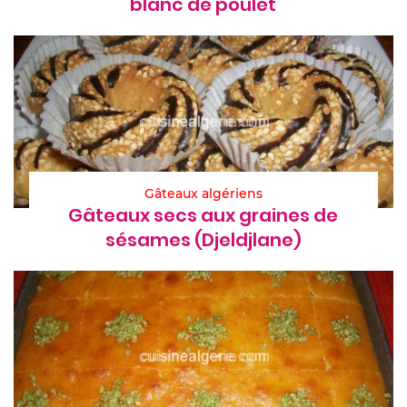
blanc de poulet
Gâteaux algériens
Gâteaux secs aux graines de
sésames (Djeldjlane)