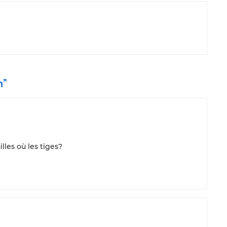
n
”
illes où les tiges?