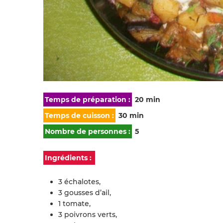
Temps de préparation :
20 min
Temps de cuisson :
30 min
Nombre de personnes :
5
Ingrédients :
3 échalotes,
3 gousses d’ail,
1 tomate,
3 poivrons verts,