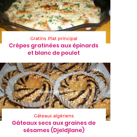
Gratins
Plat principal
Crêpes gratinées aux épinards
et blanc de poulet
Gâteaux algériens
Gâteaux secs aux graines de
sésames (Djeldjlane)