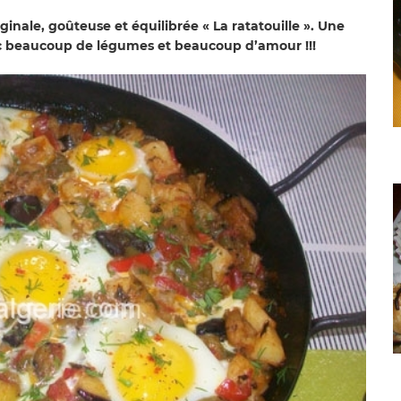
ginale, goûteuse et équilibrée « La ratatouille ». Une
c beaucoup de légumes et beaucoup d’amour !!!