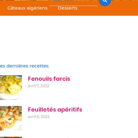
for:
Gâteaux algériens
Desserts
es dernières recettes
Fenouils farcis
avril 7, 2022
Feuilletés apéritifs
avril 6, 2022