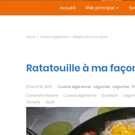
Accueil
Plat principal
So
Home
Cuisine algérienne
Ratatouille à ma façon
Ratatouille à ma faço
avril 16, 2015
Cuisine algérienne
Légumes
Légumes
P
Coriandre fraîche
Cuisine algérienne
Echalote
Légu
Tomate
Œufs