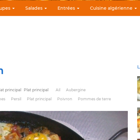
upes
Salades
Entrées
Cuisine algérienne
n
L
lat principal
Plat principal
Ail
Aubergine
mes
Persil
Plat principal
Poivron
Pommes de terre