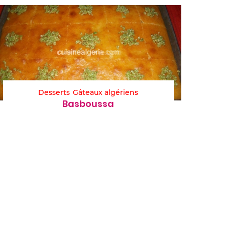
Desserts
Gâteaux algériens
Basboussa