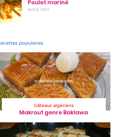
Poulet mariné
avril 5, 2022
ecettes populaires
Gâteaux algériens
Makrout genre Baklawa