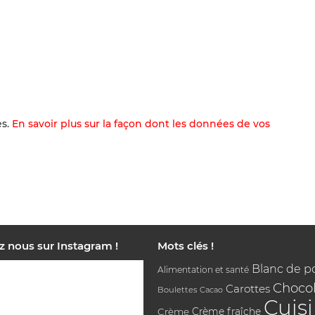
es.
En savoir plus sur la façon dont les données de vos
z nous sur Instagram !
Mots clés !
Blanc de p
Alimentation et santé
Chocol
Carottes
Boulettes
Cacao
Cuis
Crème
Crème fraîche