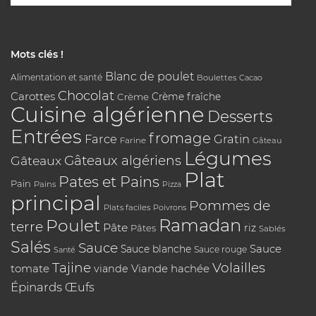
Mots clés !
Blanc de poulet
Alimentation et santé
Boulettes
Cacao
Chocolat
Carottes
Crème
Crème fraîche
Cuisine algérienne
Desserts
Entrées
fromage
Farce
Gratin
Farine
Gâteau
Légumes
Gâteaux algériens
Gâteaux
Plat
Pates et Pains
Pain
Pains
Pizza
principal
Pommes de
Plats faciles
Poivrons
Poulet
Ramadan
terre
Pâte
riz
Pâtes
Sablés
Salés
Sauce
Sauce
Sauce blanche
Sauce rouge
Santé
Tajine
Volailles
tomate
Viande hachée
viande
Épinards
Œufs