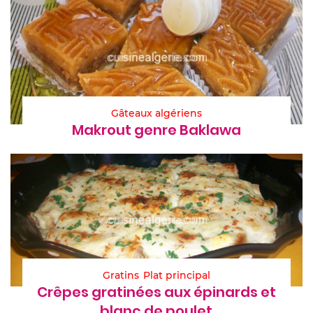
Gâteaux algériens
Makrout genre Baklawa
Gratins
Plat principal
Crêpes gratinées aux épinards et
blanc de poulet