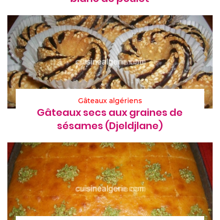
Gâteaux algériens
Gâteaux secs aux graines de
sésames (Djeldjlane)