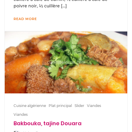
poivre noir, ½ cuillère […]
READ MORE
Cuisine algérienne
Plat principal
Slider
Viandes
Viandes
Bakbouka, tajine Douara