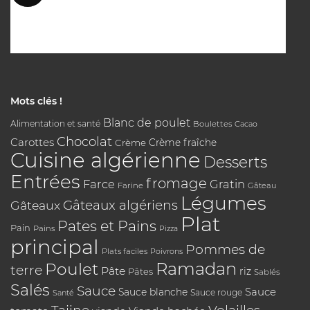
Mots clés !
Blanc de poulet
Alimentation et santé
Boulettes
Cacao
Chocolat
Carottes
Crème
Crème fraîche
Cuisine algérienne
Desserts
Entrées
fromage
Farce
Gratin
Farine
Gâteau
Légumes
Gâteaux algériens
Gâteaux
Plat
Pates et Pains
Pain
Pains
Pizza
principal
Pommes de
Plats faciles
Poivrons
Poulet
Ramadan
terre
Pâte
riz
Pâtes
Sablés
Salés
Sauce
Sauce
Sauce blanche
Sauce rouge
Santé