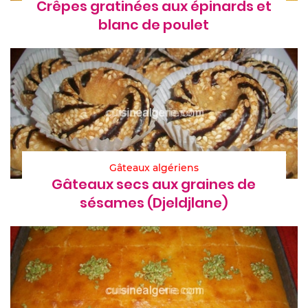
Crêpes gratinées aux épinards et
blanc de poulet
Gâteaux algériens
Gâteaux secs aux graines de
sésames (Djeldjlane)