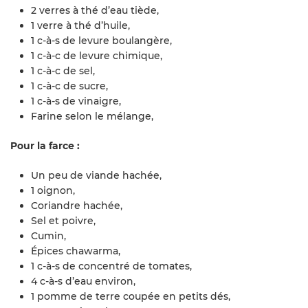
2 verres à thé d’eau tiède,
1 verre à thé d’huile,
1 c-à-s de levure boulangère,
1 c-à-c de levure chimique,
1 c-à-c de sel,
1 c-à-c de sucre,
1 c-à-s de vinaigre,
Farine selon le mélange,
Pour la farce :
Un peu de viande hachée,
1 oignon,
Coriandre hachée,
Sel et poivre,
Cumin,
Épices chawarma,
1 c-à-s de concentré de tomates,
4 c-à-s d’eau environ,
1 pomme de terre coupée en petits dés,