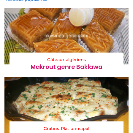
Gâteaux algériens
Makrout genre Baklawa
Gratins
Plat principal