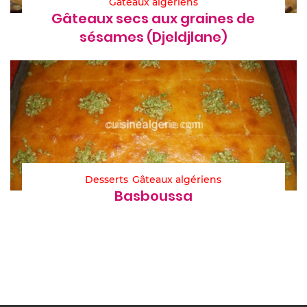
Gâteaux algériens
Gâteaux secs aux graines de
sésames (Djeldjlane)
Desserts
Gâteaux algériens
Basboussa