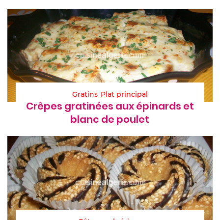
Gratins
Plat principal
Crêpes gratinées aux épinards et
blanc de poulet