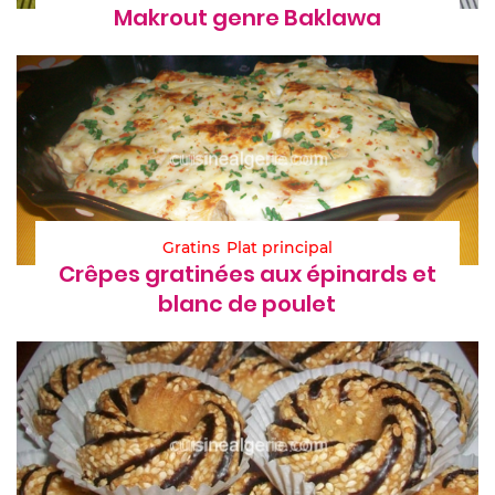
Makrout genre Baklawa
Gratins
Plat principal
Crêpes gratinées aux épinards et
blanc de poulet