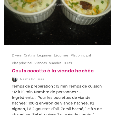
Divers
Gratins
Légumes
Légumes
Plat principal
Plat principal
Viandes
Viandes
Œufs
Oeufs cocotte à la viande hachée
Naima Boussaa
Temps de préparation : 15 min Temps de cuisson
: 12 à 15 min Nombre de personnes : –
Ingrédients : Pour les boulettes de viande
hachée: 100 g environ de viande hachée, 1/2
oignon, 1 à 2 gousses d’ail, Persil haché, 1 c-à-s de
chapelure, Sel et poivre, 1 pincée de cumin, 1