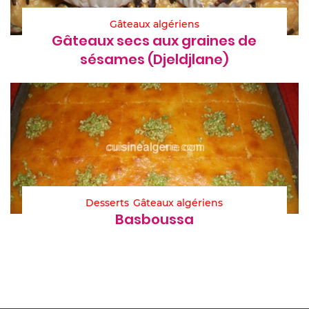
Gâteaux algériens
Gâteaux secs aux graines de
sésames (Djeldjlane)
Desserts
Gâteaux algériens
Basboussa