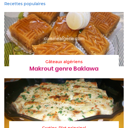
Recettes populaires
Gâteaux algériens
Makrout genre Baklawa
Gratins
Plat principal