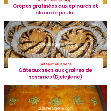
Crêpes gratinées aux épinards et
blanc de poulet
Gâteaux algériens
Gâteaux secs aux graines de
sésames (Djeldjlane)