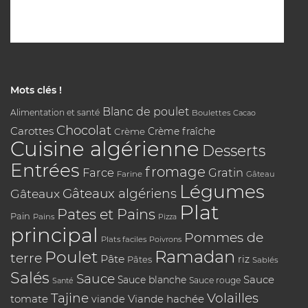
Mots clés !
Blanc de poulet
Alimentation et santé
Boulettes
Cacao
Chocolat
Carottes
Crème
Crème fraîche
Cuisine algérienne
Desserts
Entrées
fromage
Farce
Gratin
Farine
Gâteau
Légumes
Gâteaux algériens
Gâteaux
Plat
Pates et Pains
Pain
Pains
Pizza
principal
Pommes de
Plats faciles
Poivrons
Poulet
Ramadan
terre
Pâte
riz
Pâtes
Sablés
Salés
Sauce
Sauce
Sauce blanche
Sauce rouge
Santé
Tajine
Volailles
tomate
Viande hachée
viande