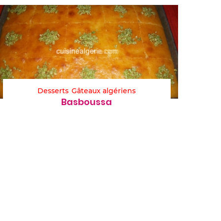
Desserts
Gâteaux algériens
Basboussa