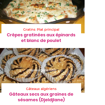
Gratins
Plat principal
Crêpes gratinées aux épinards
et blanc de poulet
Gâteaux algériens
Gâteaux secs aux graines de
sésames (Djeldjlane)