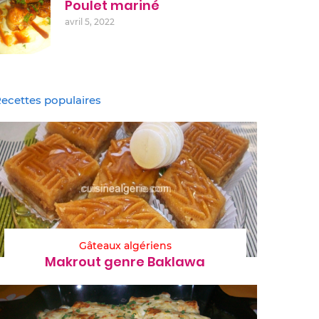
Poulet mariné
avril 5, 2022
ecettes populaires
Gâteaux algériens
Makrout genre Baklawa