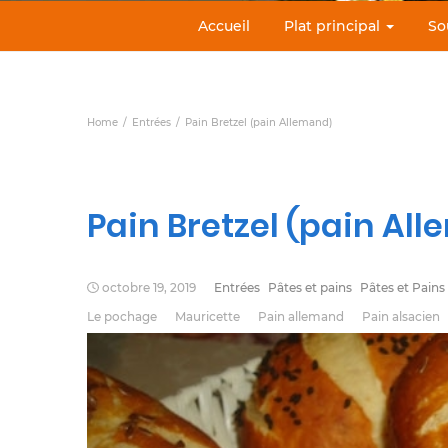
Accueil
Plat principal
So
Home
Entrées
Pain Bretzel (pain Allemand)
Pain Bretzel (pain Al
octobre 19, 2019
Entrées
Pâtes et pains
Pâtes et Pains
Le pochage
Mauricette
Pain allemand
Pain alsacien