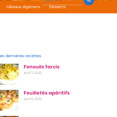
for:
Gâteaux algériens
Desserts
es dernières recettes
Fenouils farcis
avril 7, 2022
Feuilletés apéritifs
avril 6, 2022