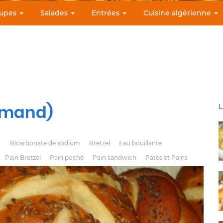
upes
Salades
Entrées
Cuisine algérienne
lemand)
L
Bicarbonate de sodium
Bretzel
Eau bouillante
Pain Bretzel
Pain poché
Pain sandwich
Pates et Pains