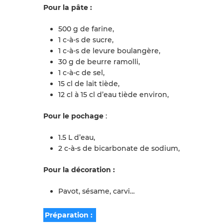
Pour la pâte :
500 g de farine,
1 c-à-s de sucre,
1 c-à-s de levure boulangère,
30 g de beurre ramolli,
1 c-à-c de sel,
15 cl de lait tiède,
12 cl à 15 cl d’eau tiède environ,
Pour le pochage
:
1.5 L d’eau,
2 c-à-s de bicarbonate de sodium,
Pour la décoration :
Pavot, sésame, carvi…
Préparation :