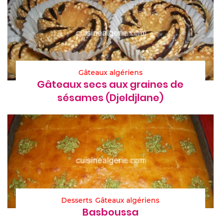
Gâteaux algériens
Gâteaux secs aux graines de
sésames (Djeldjlane)
Desserts
Gâteaux algériens
Basboussa