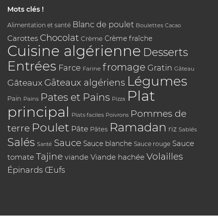
Mots clés !
Blanc de poulet
Alimentation et santé
Boulettes
Cacao
Chocolat
Carottes
Crème
Crème fraîche
Cuisine algérienne
Desserts
Entrées
fromage
Farce
Gratin
Farine
Gâteau
Légumes
Gâteaux algériens
Gâteaux
Plat
Pates et Pains
Pain
Pains
Pizza
principal
Pommes de
Plats faciles
Poivrons
Poulet
Ramadan
terre
Pâte
riz
Pâtes
Sablés
Salés
Sauce
Sauce
Sauce blanche
Sauce rouge
Santé
Tajine
Volailles
tomate
Viande hachée
viande
Épinards
Œufs