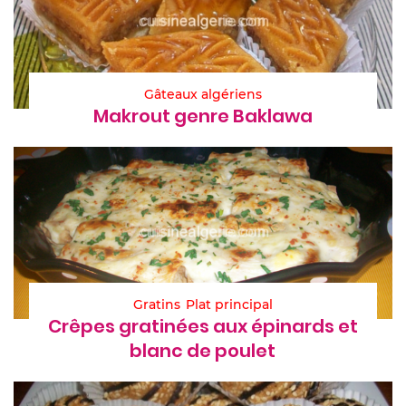
Gâteaux algériens
Makrout genre Baklawa
Gratins
Plat principal
Crêpes gratinées aux épinards et
blanc de poulet