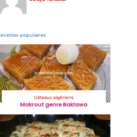
ecettes populaires
Gâteaux algériens
Makrout genre Baklawa