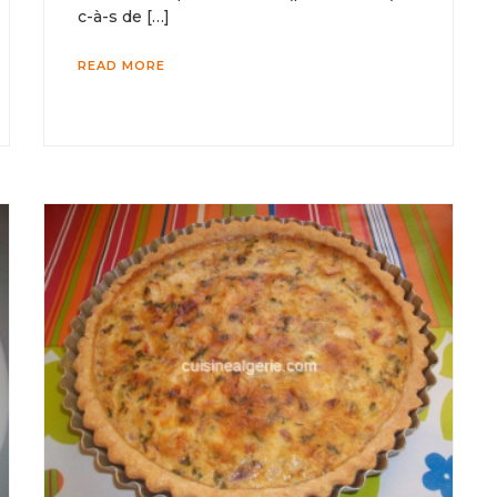
c-à-s de […]
READ MORE