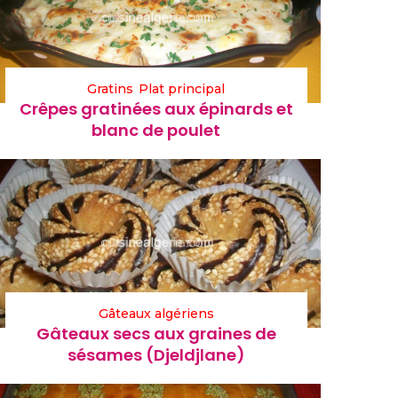
Gratins
Plat principal
Crêpes gratinées aux épinards et
blanc de poulet
Gâteaux algériens
Gâteaux secs aux graines de
sésames (Djeldjlane)