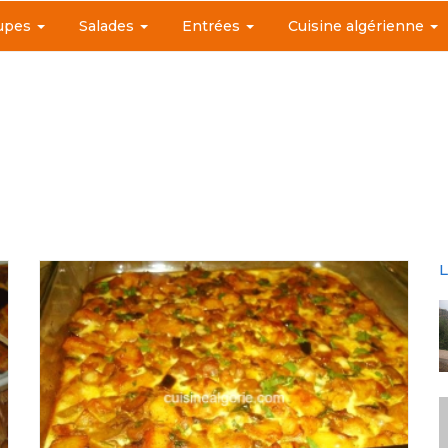
upes
Salades
Entrées
Cuisine algérienne
L