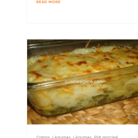
READ MORE
Gratins
Légumes
Légumes
Plat principal