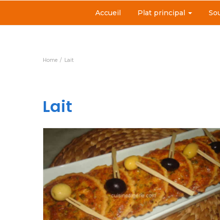
Accueil
Plat principal
So
Home
Lait
Lait