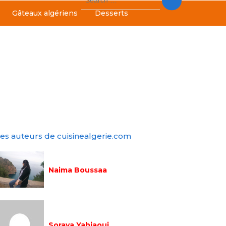
for:
Gâteaux algériens
Desserts
es auteurs de cuisinealgerie.com
Naima Boussaa
Soraya Yahiaoui