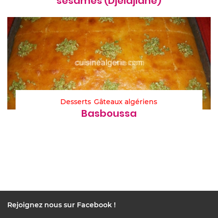
sésames (Djeldjlane)
Desserts
Gâteaux algériens
Basboussa
Rejoignez nous sur Facebook !