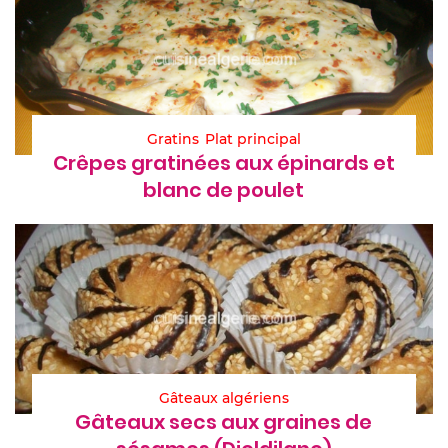
Gratins
Plat principal
Crêpes gratinées aux épinards et
blanc de poulet
Gâteaux algériens
Gâteaux secs aux graines de