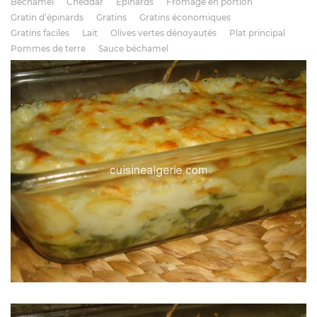
Béchamel
Cheddar
Épinards
Fromage en portion
Gratin d’épinards
Gratins
Gratins économiques
Gratins faciles
Lait
Olives vertes dénoyautés
Plat principal
Pommes de terre
Sauce béchamel