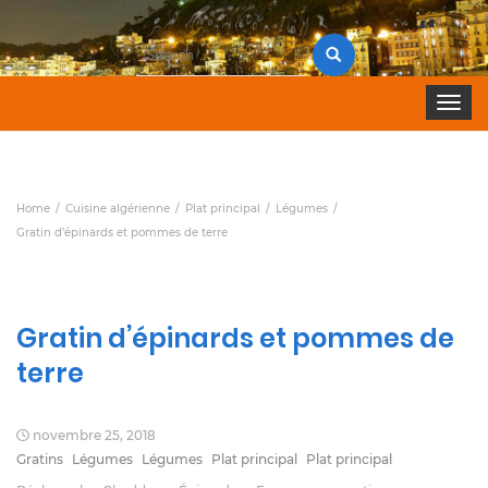
Search
for:
Toggle 
Home
Cuisine algérienne
Plat principal
Légumes
Gratin d’épinards et pommes de terre
Gratin d’épinards et pommes de
terre
novembre 25, 2018
Gratins
Légumes
Légumes
Plat principal
Plat principal