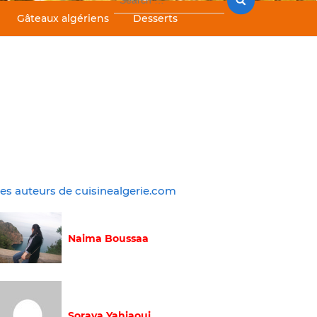
for:
Gâteaux algériens
Desserts
es auteurs de cuisinealgerie.com
Naima Boussaa
Soraya Yahiaoui