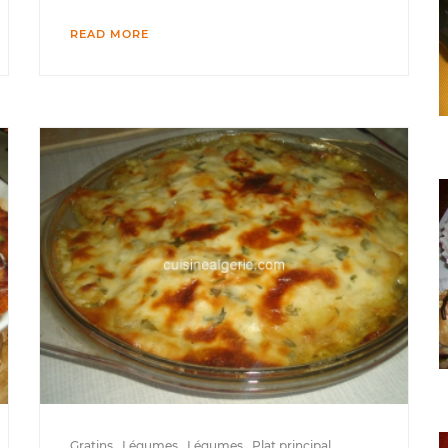
READ MORE
Gratins
Légumes
Légumes
Plat principal