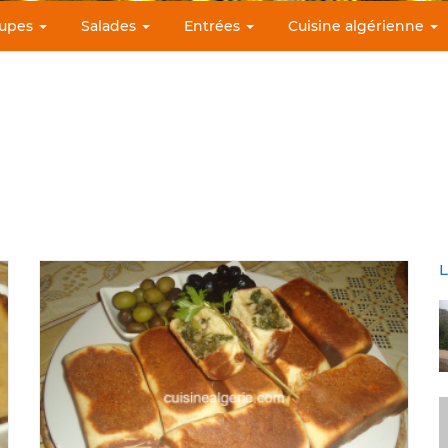
upes
Salades
Entrées
Cuisine algérienne
L