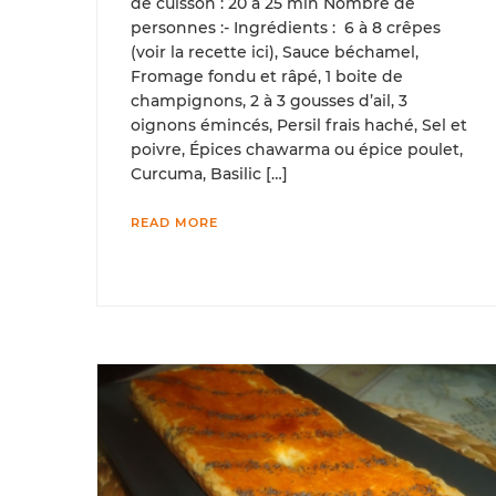
de cuisson : 20 à 25 min Nombre de
personnes :- Ingrédients : 6 à 8 crêpes
(voir la recette ici), Sauce béchamel,
Fromage fondu et râpé, 1 boite de
champignons, 2 à 3 gousses d’ail, 3
oignons émincés, Persil frais haché, Sel et
poivre, Épices chawarma ou épice poulet,
Curcuma, Basilic […]
READ MORE