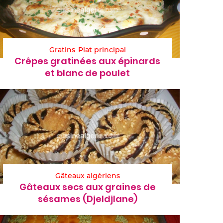
Gratins
Plat principal
Crêpes gratinées aux épinards
et blanc de poulet
Gâteaux algériens
Gâteaux secs aux graines de
sésames (Djeldjlane)