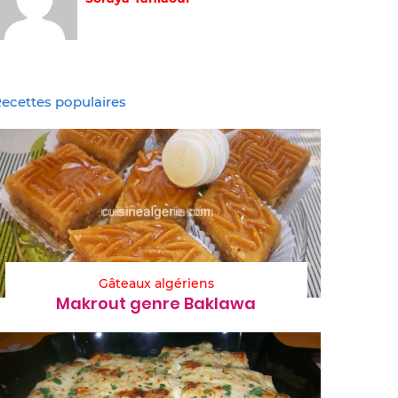
ecettes populaires
Gâteaux algériens
Makrout genre Baklawa