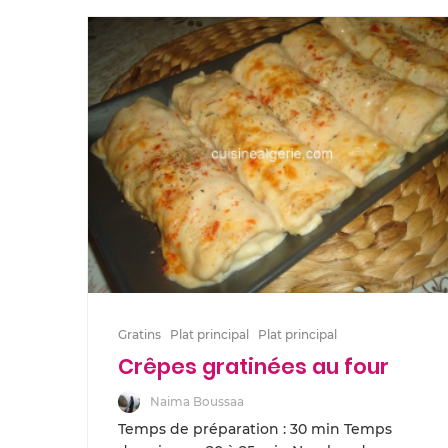
Gratins
Plat principal
Plat principal
Crêpes gratinées au four
Naima Boussaa
Temps de préparation : 30 min Temps