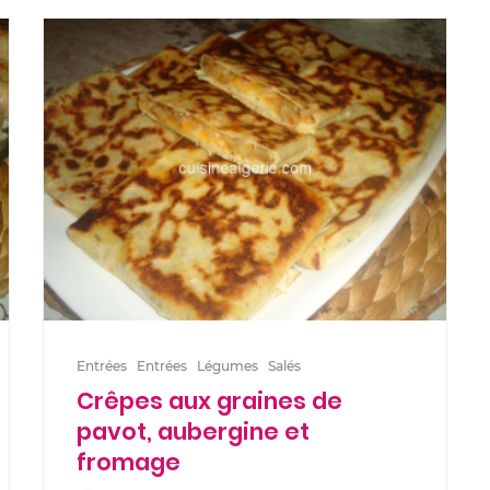
Entrées
Entrées
Légumes
Salés
Crêpes aux graines de
pavot, aubergine et
fromage