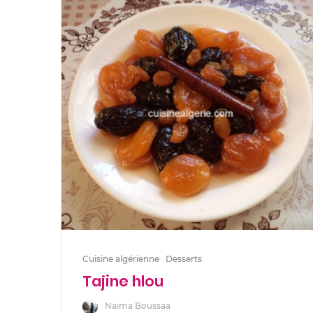
Cuisine algérienne
Desserts
Tajine hlou
Naima Boussaa