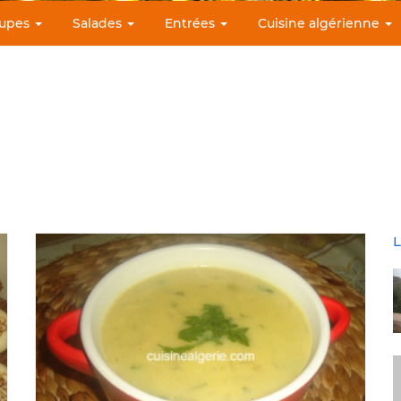
upes
Salades
Entrées
Cuisine algérienne
L