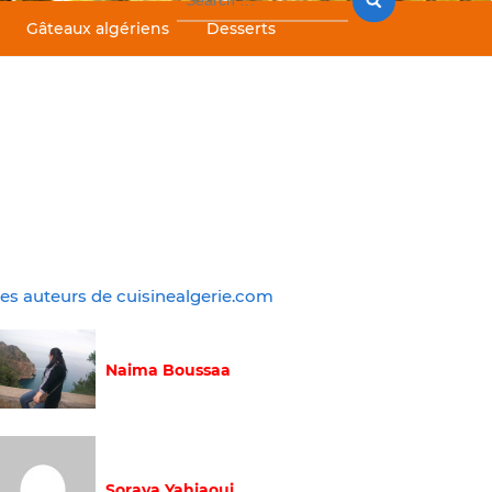
for:
Gâteaux algériens
Desserts
es auteurs de cuisinealgerie.com
Naima Boussaa
Soraya Yahiaoui