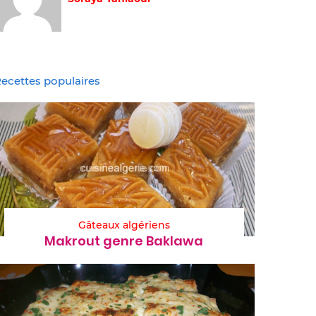
ecettes populaires
Gâteaux algériens
Makrout genre Baklawa