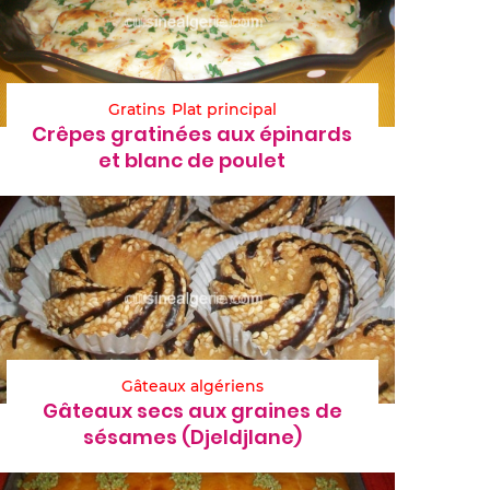
Gratins
Plat principal
Crêpes gratinées aux épinards
et blanc de poulet
Gâteaux algériens
Gâteaux secs aux graines de
sésames (Djeldjlane)