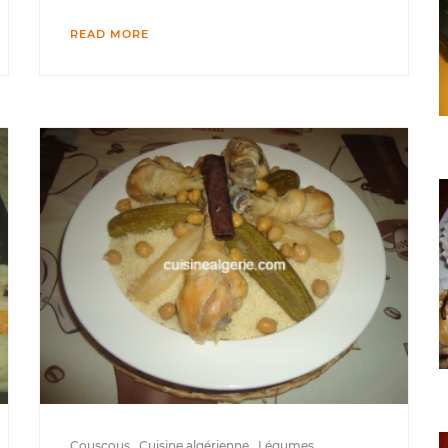
READ MORE
Couscous
Cuisine algérienne
Légumes