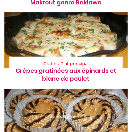
Makrout genre Baklawa
Gratins
Plat principal
Crêpes gratinées aux épinards et
blanc de poulet