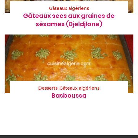
Gâteaux algériens
Gâteaux secs aux graines de
sésames (Djeldjlane)
Desserts
Gâteaux algériens
Basboussa