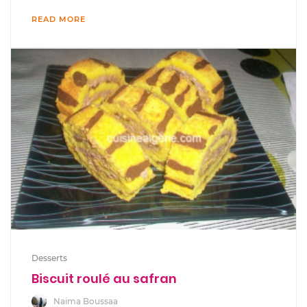
READ MORE
Desserts
Biscuit roulé au safran
Naima Boussaa