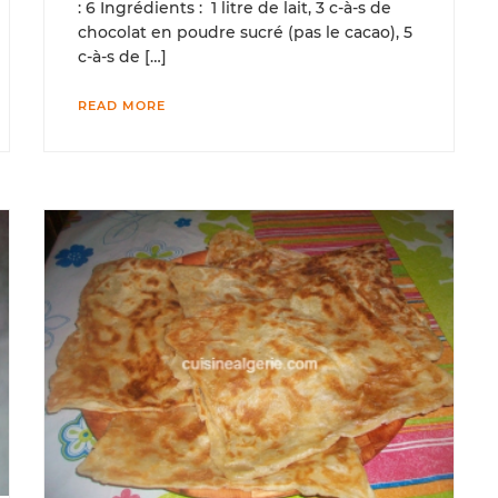
: 6 Ingrédients : 1 litre de lait, 3 c-à-s de
chocolat en poudre sucré (pas le cacao), 5
c-à-s de […]
READ MORE