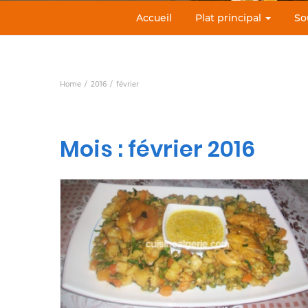
Accueil
Plat principal
So
Home
2016
février
Mois :
février 2016