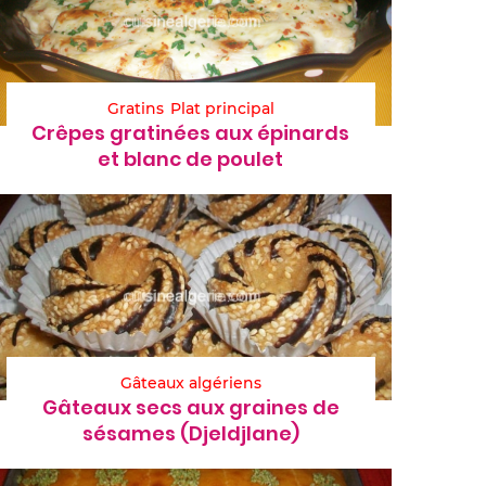
Gratins
Plat principal
Crêpes gratinées aux épinards
et blanc de poulet
Gâteaux algériens
Gâteaux secs aux graines de
sésames (Djeldjlane)