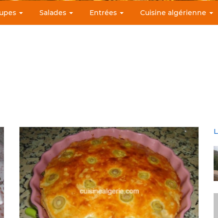
upes
Salades
Entrées
Cuisine algérienne
L