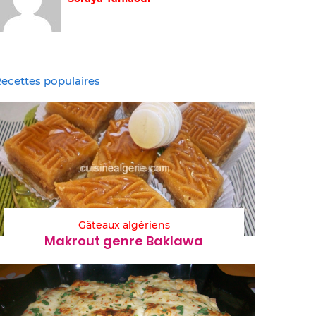
ecettes populaires
Gâteaux algériens
Makrout genre Baklawa