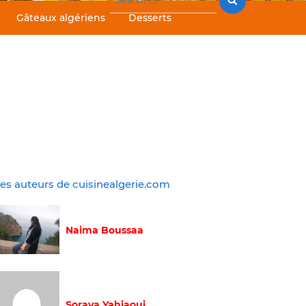
for:
Gâteaux algériens
Desserts
es auteurs de cuisinealgerie.com
Naima Boussaa
Soraya Yahiaoui