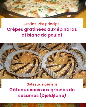
Gratins
Plat principal
Crêpes gratinées aux épinards
et blanc de poulet
Gâteaux algériens
Gâteaux secs aux graines de
sésames (Djeldjlane)