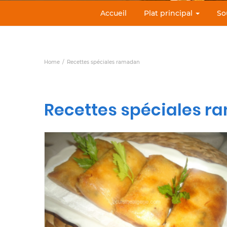
Accueil
Plat principal
So
Home
Recettes spéciales ramadan
Recettes spéciales 