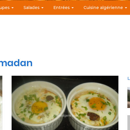
upes
Salades
Entrées
Cuisine algérienne
ramadan
L