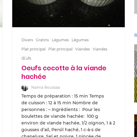
R
Divers
Gratins
Légumes
Légumes
Plat principal
Plat principal
Viandes
Viandes
Œufs
Oeufs cocotte à la viande
hachée
Naima Boussaa
Temps de préparation : 15 min Temps
de cuisson : 12 à 15 min Nombre de
personnes : – Ingrédients : Pour les
boulettes de viande hachée: 100 g
environ de viande hachée, 1/2 oignon, 1 à 2
gousses d’ail, Persil haché, 1 c-à-s de
chapelure, Sel et poivre, 1 pincée de