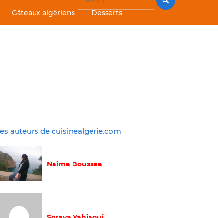
for:
Gâteaux algériens
Desserts
es auteurs de cuisinealgerie.com
Naima Boussaa
Soraya Yahiaoui