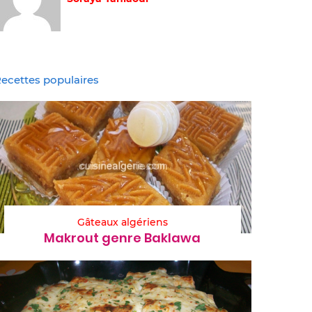
ecettes populaires
Gâteaux algériens
Makrout genre Baklawa