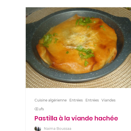
Cuisine algérienne
Entrées
Entrées
Viandes
Œufs
Pastilla à la viande hachée
Naima Boussaa