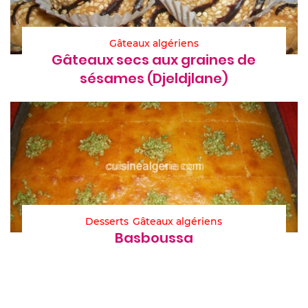
Gâteaux algériens
Gâteaux secs aux graines de
sésames (Djeldjlane)
Desserts
Gâteaux algériens
Basboussa