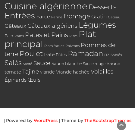
Cuisine algérienne
Desserts
Entrées
fromage
Farce
Gratin
Farine
Gâteau
Légumes
Gâteaux algériens
Gâteaux
Plat
Pates et Pains
Pain
Pains
Pizza
principal
Pommes de
Plats faciles
Poivrons
Poulet
Ramadan
terre
Pâte
riz
Pâtes
Sablés
Salés
Sauce
Sauce
Sauce blanche
Sauce rouge
Santé
Tajine
Volailles
tomate
Viande hachée
viande
Épinards
Œufs
| Powered by
WordPress
| Theme by
TheBootstrapThemes