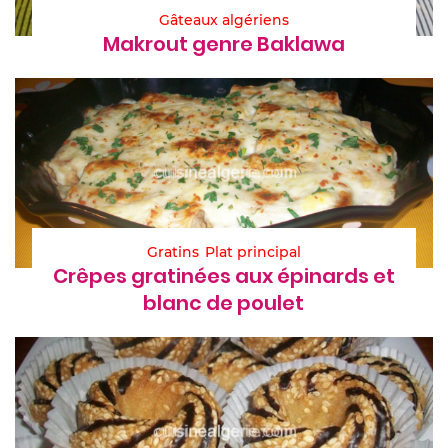
Gâteaux algériens
Makrout genre Baklawa
Gratins
Plat principal
Crêpes gratinées aux épinards et
blanc de poulet