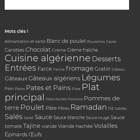
Mots clés !
Blanc de poulet
Alimentation et santé
Boulettes
Cacao
Chocolat
Carottes
Crème
Crème fraîche
Cuisine algérienne
Desserts
Entrées
fromage
Farce
Gratin
Farine
Gâteau
Légumes
Gâteaux algériens
Gâteaux
Plat
Pates et Pains
Pain
Pains
Pizza
principal
Pommes de
Plats faciles
Poivrons
Poulet
Ramadan
terre
Pâte
riz
Pâtes
Sablés
Salés
Sauce
Sauce
Sauce blanche
Sauce rouge
Santé
Tajine
Volailles
tomate
Viande hachée
viande
Épinards
Œufs