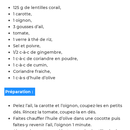
125 g de lentilles corail,
1 carotte,
1 oignon,
3 gousses d’ail,
tomate,
1 verre à thé de riz,
Sel et poivre,
1/2 c-à-c de gingembre,
1 c-à-c de coriandre en poudre,
1 c-à-c de cumin,
Coriandre fraiche,
1 c-à-s d’huile d’olive
Préparation :
Pelez l’ail, la carotte et l’oignon, coupez-les en petits
dés. Rincez la tomate, coupez-la en dés.
Faites chauffer l’huile d’olive dans une cocotte puis
faites-y revenir l’ail, l’oignon 1 minute.