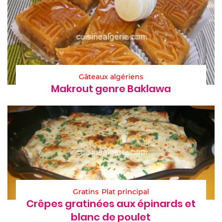
Gâteaux algériens
Makrout genre Baklawa
Gratins
Plat principal
Crêpes gratinées aux épinards et
blanc de poulet