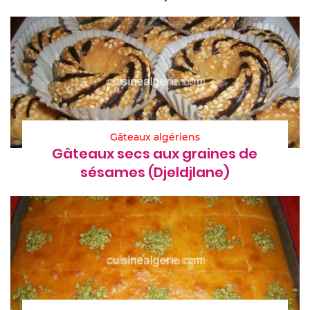
Gâteaux algériens
Gâteaux secs aux graines de
sésames (Djeldjlane)