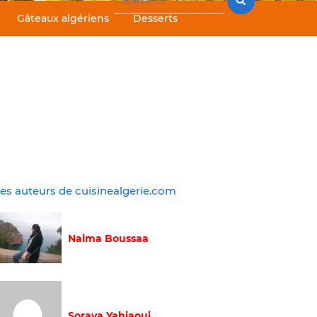
for:
Gâteaux algériens
Desserts
es auteurs de cuisinealgerie.com
Naima Boussaa
Soraya Yahiaoui