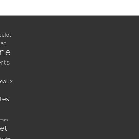
oulet
at
ine
rts
eaux
tes
vrons
et
Sablés