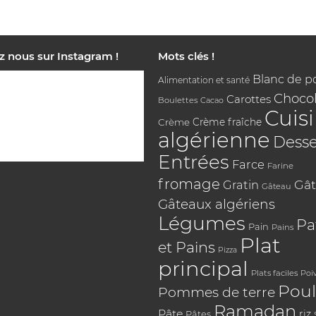
z nous sur Instagram !
Mots clés !
Blanc de p
Alimentation et santé
Chocol
Carottes
Boulettes
Cacao
Cuis
Crème
Crème fraîche
algérienne
Desse
Entrées
Farce
Farine
fromage
Gât
Gratin
Gâteau
Gâteaux algériens
Légumes
Pa
Pain
Pains
Plat
et Pains
Pizza
principal
Plats faciles
Poi
Poul
Pommes de terre
Ramadan
Pâte
riz
Pâtes