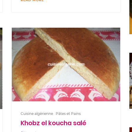
READ MORE
Cuisine algérienne
Pâtes et Pains
Khobz el koucha salé