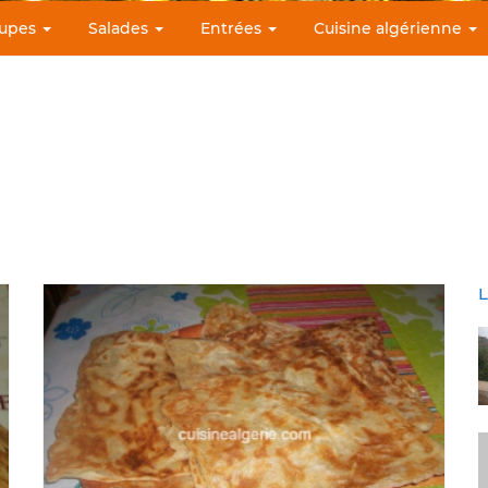
upes
Salades
Entrées
Cuisine algérienne
L