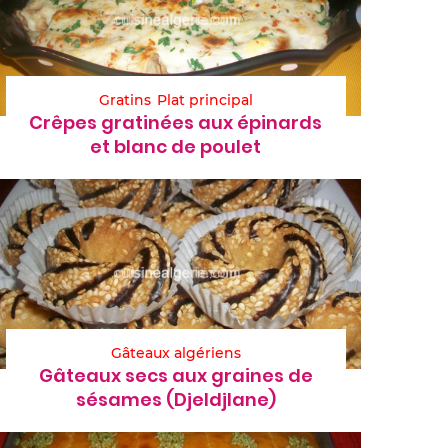
Gratins
Plat principal
Crêpes gratinées aux épinards
et blanc de poulet
Gâteaux algériens
Gâteaux secs aux graines de
sésames (Djeldjlane)