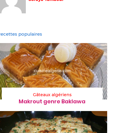
ecettes populaires
Gâteaux algériens
Makrout genre Baklawa