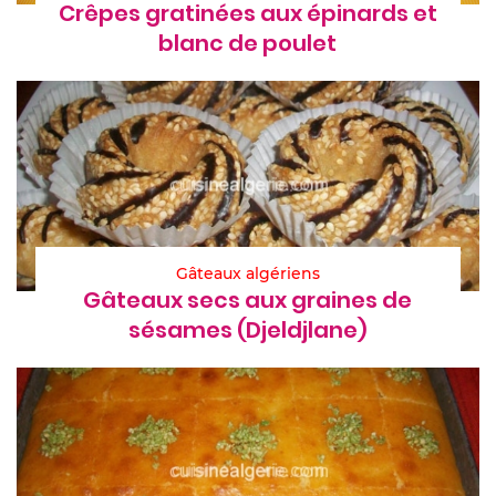
Crêpes gratinées aux épinards et
blanc de poulet
Gâteaux algériens
Gâteaux secs aux graines de
sésames (Djeldjlane)