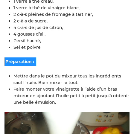
1 verre à thé d’eau,
1 verre à thé de vinaigre blanc,
2 c-à-s pleines de fromage à tartiner,
2 c-à-s de sucre,
4 c-à-s de jus de citron,
4 gousses d’ail,
Persil haché,
Sel et poivre
Préparation :
Mettre dans le pot du mixeur tous les ingrédients
sauf l’huile. Bien mixer le tout.
Faire monter votre vinaigrette à l’aide d’un bras
mixeur en ajoutant l’huile petit à petit jusqu’à obtenir
une belle émulsion.