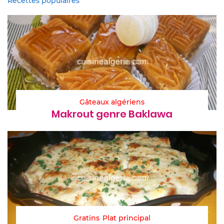
Recettes populaires
Gâteaux algériens
Makrout genre Baklawa
Gratins
Plat principal