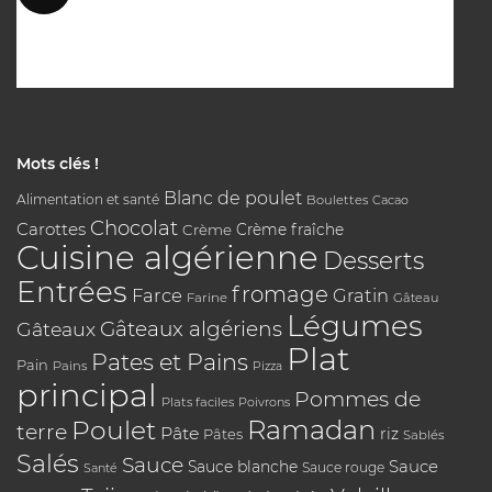
Mots clés !
Blanc de poulet
Alimentation et santé
Boulettes
Cacao
Chocolat
Carottes
Crème
Crème fraîche
Cuisine algérienne
Desserts
Entrées
fromage
Farce
Gratin
Farine
Gâteau
Légumes
Gâteaux algériens
Gâteaux
Plat
Pates et Pains
Pain
Pains
Pizza
principal
Pommes de
Plats faciles
Poivrons
Poulet
Ramadan
terre
Pâte
riz
Pâtes
Sablés
Salés
Sauce
Sauce
Sauce blanche
Sauce rouge
Santé