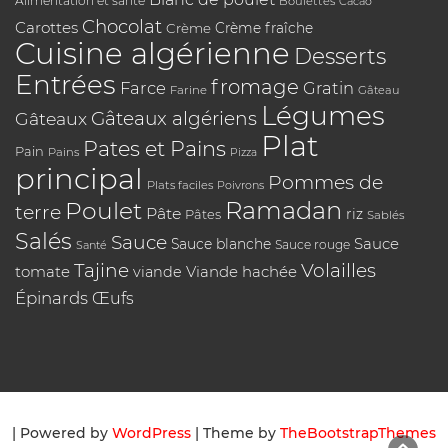
Alimentation et santé
Boulettes
Cacao
Chocolat
Carottes
Crème
Crème fraîche
Cuisine algérienne
Desserts
Entrées
fromage
Farce
Gratin
Farine
Gâteau
Légumes
Gâteaux algériens
Gâteaux
Plat
Pates et Pains
Pain
Pains
Pizza
principal
Pommes de
Plats faciles
Poivrons
Poulet
Ramadan
terre
Pâte
riz
Pâtes
Sablés
Salés
Sauce
Sauce
Sauce blanche
Sauce rouge
Santé
Tajine
Volailles
tomate
Viande hachée
viande
Épinards
Œufs
| Powered by
WordPress
| Theme by
TheBootstrapThemes