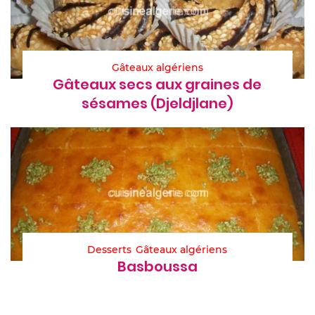
Gâteaux algériens
Gâteaux secs aux graines de
sésames (Djeldjlane)
Desserts
Gâteaux algériens
Basboussa