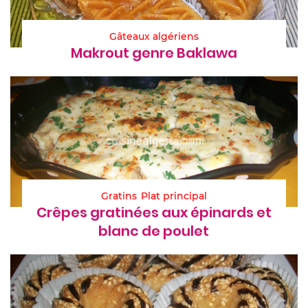
Gâteaux algériens
Makrout genre Baklawa
Gratins
Plat principal
Crêpes gratinées aux épinards et
blanc de poulet