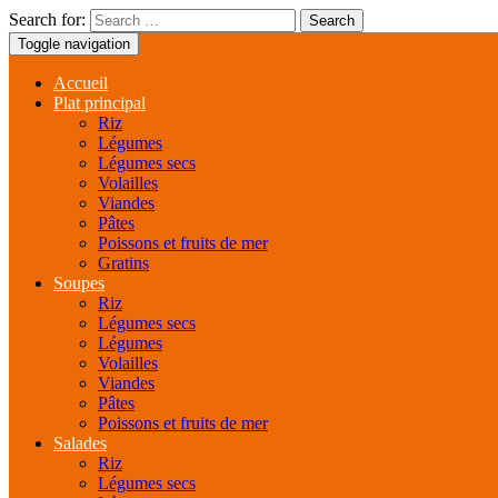
Search for:
Toggle navigation
Accueil
Plat principal
Riz
Légumes
Légumes secs
Volailles
Viandes
Pâtes
Poissons et fruits de mer
Gratins
Soupes
Riz
Légumes secs
Légumes
Volailles
Viandes
Pâtes
Poissons et fruits de mer
Salades
Riz
Légumes secs