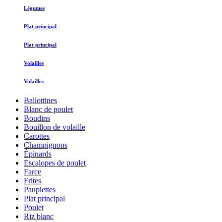
Légumes
Plat principal
Plat principal
Volailles
Volailles
Ballottines
Blanc de poulet
Boudins
Bouillon de volaille
Carottes
Champignons
Épinards
Escalopes de poulet
Farce
Frites
Paupiettes
Plat principal
Poulet
Riz blanc