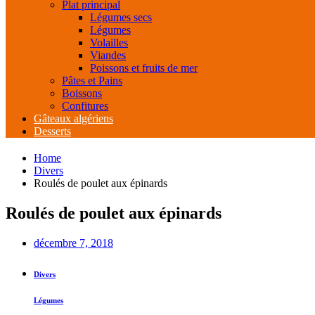
Plat principal
Légumes secs
Légumes
Volailles
Viandes
Poissons et fruits de mer
Pâtes et Pains
Boissons
Confitures
Gâteaux algériens
Desserts
Home
Divers
Roulés de poulet aux épinards
Roulés de poulet aux épinards
décembre 7, 2018
Divers
Légumes