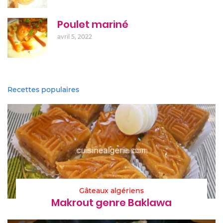
Poulet mariné
avril 5, 2022
Recettes populaires
Gâteaux algériens
Makrout genre Baklawa