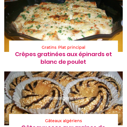
Gratins
Plat principal
Crêpes gratinées aux épinards et
blanc de poulet
Gâteaux algériens