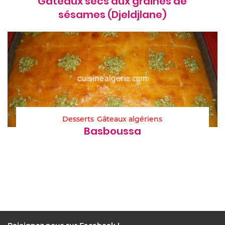
Gâteaux secs aux graines de
sésames (Djeldjlane)
Desserts
Gâteaux algériens
Basboussa