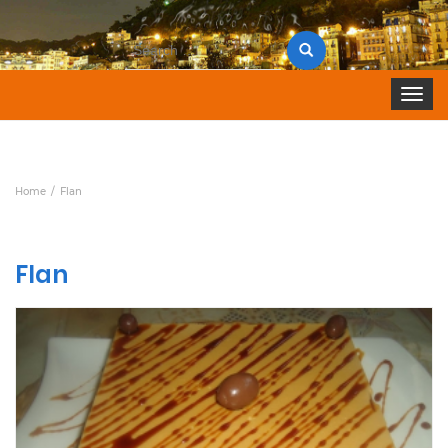
Search
for:
Toggle 
Home
Flan
Flan