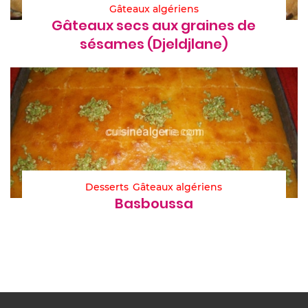
Gâteaux algériens
Gâteaux secs aux graines de
sésames (Djeldjlane)
Desserts
Gâteaux algériens
Basboussa