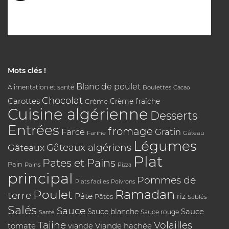
Mots clés !
Blanc de poulet
Alimentation et santé
Boulettes
Cacao
Chocolat
Carottes
Crème
Crème fraîche
Cuisine algérienne
Desserts
Entrées
fromage
Farce
Gratin
Farine
Gâteau
Légumes
Gâteaux algériens
Gâteaux
Plat
Pates et Pains
Pain
Pains
Pizza
principal
Pommes de
Plats faciles
Poivrons
Poulet
Ramadan
terre
Pâte
riz
Pâtes
Sablés
Salés
Sauce
Sauce
Sauce blanche
Sauce rouge
Santé
Tajine
Volailles
tomate
Viande hachée
viande