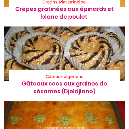
Gratins
Plat principal
Crêpes gratinées aux épinards et
blanc de poulet
Gâteaux algériens
Gâteaux secs aux graines de
sésames (Djeldjlane)