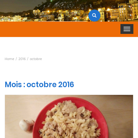
Search
for:
Toggle 
Home
2016
octobre
Mois :
octobre 2016