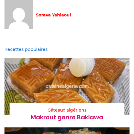
Soraya Yahiaoui
Recettes populaires
Gâteaux algériens
Makrout genre Baklawa