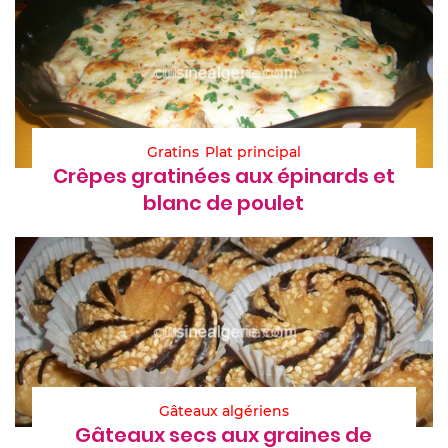
Gratins
Plat principal
Crêpes gratinées aux épinards et
blanc de poulet
Gâteaux algériens
Gâteaux secs aux graines de