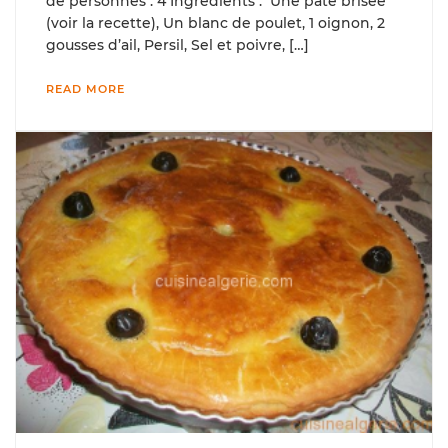
de per­son­nes : 4 Ingré­di­ents : Une pâte brisée
(voir la recette), Un blanc de poulet, 1 oignon, 2
gousses d’ail, Persil, Sel et poivre, […]
READ MORE