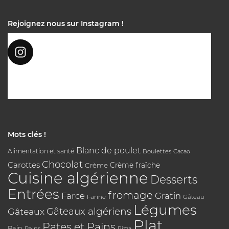
Rejoignez nous sur Instagram !
Mots clés !
Blanc de poulet
Alimentation et santé
Boulettes
Cacao
Chocolat
Carottes
Crème
Crème fraîche
Cuisine algérienne
Desserts
Entrées
fromage
Farce
Gratin
Farine
Gâteau
Légumes
Gâteaux algériens
Gâteaux
Plat
Pates et Pains
Pain
Pains
Pizza