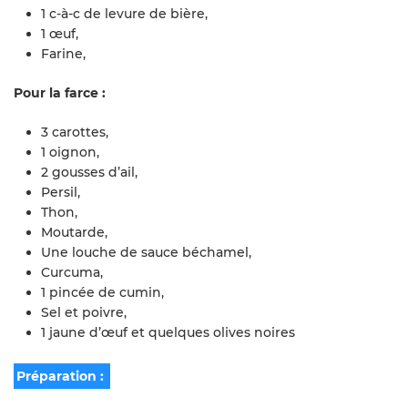
1 c-à-c de levure de bière,
1 œuf,
Farine,
Pour la farce :
3 carottes,
1 oignon,
2 gousses d’ail,
Persil,
Thon,
Moutarde,
Une louche de sauce béchamel,
Curcuma,
1 pincée de cumin,
Sel et poivre,
1 jaune d’œuf et quelques olives noires
Préparation :