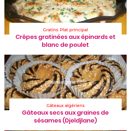
Gratins
Plat principal
Crêpes gratinées aux épinards et
blanc de poulet
Gâteaux algériens
Gâteaux secs aux graines de
sésames (Djeldjlane)