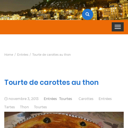
Search
for:
Toggle 
Home
Entrées
Tourte de carottes au thon
Tourte de carottes au thon
novembre 3, 2013
Entrées
Tourtes
Carottes
Entrées
Tartes
Thon
Tourtes